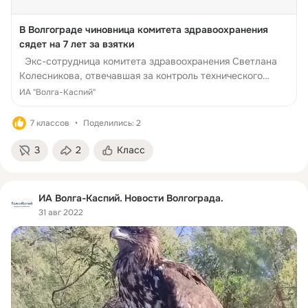
В Волгограде чиновница комитета здравоохранения
сядет на 7 лет за взятки
Экс-сотрудница комитета здравоохранения Светлана
Колесникова, отвечавшая за контроль технического
состояния государственных медицинских учреждений,
ИА "Волга-Каспий"
7 классов
Поделились: 2
3
2
Класс
ИА Волга-Каспий. Новости Волгограда.
31 авг 2022