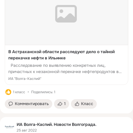
В Астраханской области расследуют дело о тайной
перекачке нефти в Ильинке
Расследование по выявлению конкретных лиц,
причастных к незаконной перекачке нефтепродуктов в
районе Ильинских нефтеям, начато Росприроднадзором
ИА "Волга-Каспий"
в
1 класс
Поделились: 1
Комментировать
1
Класс
ИА Волга-Каспий. Новости Волгограда.
25 авг 2022