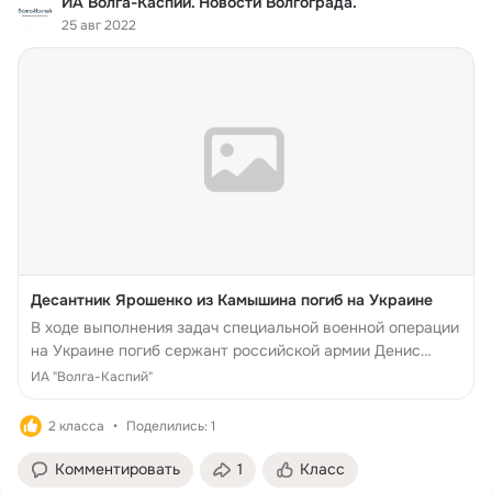
ИА Волга-Каспий. Новости Волгограда.
25 авг 2022
Десантник Ярошенко из Камышина погиб на Украине
В ходе выполнения задач специальной военной операции
на Украине погиб сержант российской армии Денис
Ярошенко из Камышина Волгоградской области. Об этом
ИА "Волга-Каспий"
2 класса
Поделились: 1
Комментировать
1
Класс