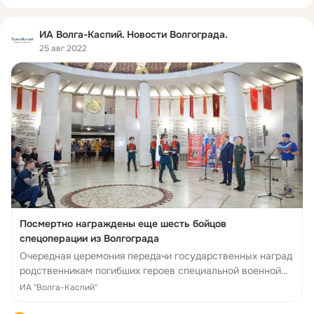
ИА Волга-Каспий. Новости Волгограда.
25 авг 2022
Посмертно награждены еще шесть бойцов
спецоперации из Волгограда
Очередная церемония передачи государственных наград
родственникам погибших героев специальной военной
операции прошла в Триумфальном зале музея-панорамы
ИА "Волга-Каспий"