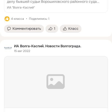
делу бывшей судьи Ворошиловского районного суда
Волгограда Олеси Дорошенко. Она обвиняется в
ИА "Волга-Каспий"
нескольких
4 класса
Поделились: 1
Комментировать
1
Класс
ИА Волга-Каспий. Новости Волгограда.
15 авг 2022