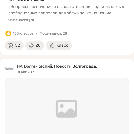
«Вопросы назначения и выплаты пенсии - одни из самых
злободневных вопросов для обсуждения на наших
депутатских приёмах. Сегодняшнее голосование за
volga-kaspiy.ru
законопроект в первом чтении об изменении пенсионной
системы страны по факту открывает м...
165 классов
Поделились: 28
52
28
Класс
ИА Волга-Каспий. Новости Волгограда.
31 авг 2022