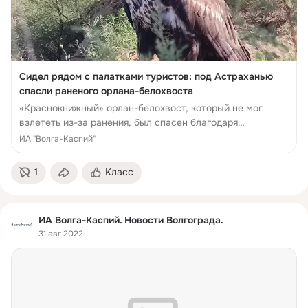
Сидел рядом с палатками туристов: под Астраханью
спасли раненого орлана-белохвоста
«Краснокнижный» орлан-белохвост, который не мог
взлететь из-за ранения, был спасен благодаря
совместным усилиям туристов, специалистов
ИА "Волга-Каспий"
Росприроднадзора и
1
Класс
ИА Волга-Каспий. Новости Волгограда.
31 авг 2022