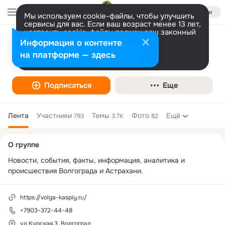
Войти
Мы используем cookie-файлы, чтобы улучшить
сервисы для вас. Если ваш возраст менее 13 лет,
настроить cookie-файлы должен ваш законный
представитель.
Больше информации
Информация о контенте
ИА Волга-Каспий. Новости Волгограда.
Разрешить все
Настроить
на платформе — здесь
Подписаться
Еще
Лента
Участники
Темы
Фото
Ещё
793
3.7K
82
Дополнительная
О группе
колонка
Новости, события, факты, информация, аналитика и 
происшествия Волгограда и Астрахани.
https://volga-kaspiy.ru/
+7903-372-44-48
ул.Курская 3, Волгоград