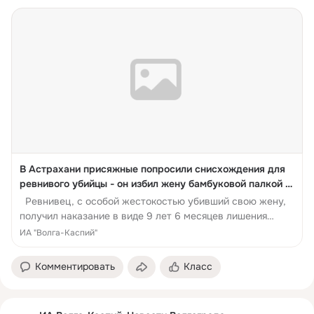
В Астрахани присяжные попросили снисхождения для
ревнивого убийцы - он избил жену бамбуковой палкой и
изрезал ножом
Ревнивец, с особой жестокостью убивший свою жену,
получил наказание в виде 9 лет 6 месяцев лишения
свободы с отбыванием в исправительно...
ИА "Волга-Каспий"
Комментировать
Класс