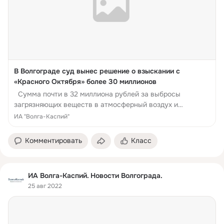
В Волгограде суд вынес решение о взыскании с
«Красного Октября» более 30 миллионов
Сумма почти в 32 миллиона рублей за выбросы
загрязняющих веществ в атмосферный воздух и
размещение отходов должна быть принудительно
ИА "Волга-Каспий"
взыскана с АО
Комментировать
Класс
ИА Волга-Каспий. Новости Волгограда.
25 авг 2022