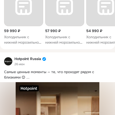
59 990 ₽
57 990 ₽
54 990 ₽
Холодильник с
Холодильник с
Холодильник с
нижней морозильной
нижней морозильной
нижней морозил
камерой Hotpoint HTS
камерой Hotpoint HTS
камерой Hotpoin
9202I BZ O3
9202I BX O3
8202I BZ O3
Hotpoint Russia
26 июн
Самые ценные моменты — те, что проходят рядом с 
близкими 😌
 ...