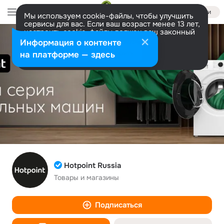
Войти
Мы используем cookie-файлы, чтобы улучшить
сервисы для вас. Если ваш возраст менее 13 лет,
настроить cookie-файлы должен ваш законный
представитель.
Больше информации
Информация о контенте
Разрешить все
Настроить
на платформе — здесь
Hotpoint Russia
Товары и магазины
Подписаться