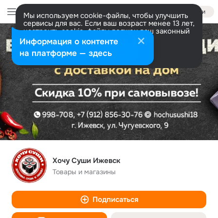
Войти
Мы используем cookie-файлы, чтобы улучшить
сервисы для вас. Если ваш возраст менее 13 лет,
настроить cookie-файлы должен ваш законный
представитель.
Больше информации
Информация о контенте
Разрешить все
Настроить
на платформе — здесь
Хочу Суши Ижевск
Товары и магазины
Подписаться