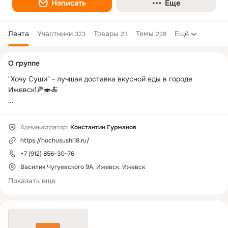
Написать
Еще
Лента
Участники
Товары
Темы
Ещё
323
23
228
Дополнительная
О группе
колонка
"Хочу Суши" - лучшая доставка вкусной еды в городе 
Ижевск!🍕🍣🍝

Исключительно свежие продукты и быстрая доставка по 
городу!

Администратор:
Константин Гурманов
https://hochusushi18.ru/
У нас вы можете заказать:

- 🍣СУШИ

+7 (912) 856-30-76
- 🍣РОЛЛЫ

Василия Чугуевского 9А, Ижевск, Ижевск
- 🍕ПИЦЦУ

Показать еще
- 🍗НАГГЕТСЫ

- 🍠ШАУРМУ

- 🍝РИС И ЛАПШУ В КОРОБОЧКАХ

- 🍨НЕЖНЕЙШИЕ ДЕСЕРТЫ
