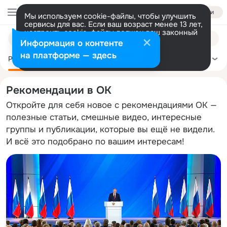
Войти
Мы используем cookie-файлы, чтобы улучшить
сервисы для вас. Если ваш возраст менее 13 лет,
настроить cookie-файлы должен ваш законный
Поиск
представитель.
Больше информации
Информация о контенте
по
Разрешить все
Настроить
на платформе — здесь
темам
Рекомендации
Политика
Здоровье
Сделай сам
Ещё
Рекомендации в ОК
Откройте для себя новое с рекомендациями ОК —
полезные статьи, смешные видео, интересные
группы и публикации, которые вы ещё не видели.
И всё это подобрано по вашим интересам!