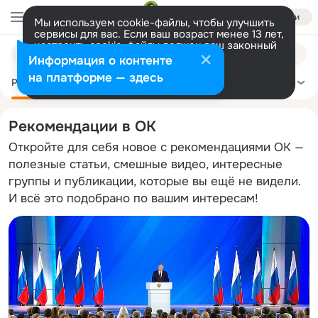
Войти
Мы используем cookie-файлы, чтобы улучшить
сервисы для вас. Если ваш возраст менее 13 лет,
настроить cookie-файлы должен ваш законный
Поиск
представитель.
Больше информации
Информация о контенте
по
Разрешить все
Настроить
на платформе — здесь
темам
Рекомендации
Политика
Здоровье
Сделай сам
Ещё
Рекомендации в ОК
Откройте для себя новое с рекомендациями ОК —
полезные статьи, смешные видео, интересные
группы и публикации, которые вы ещё не видели.
И всё это подобрано по вашим интересам!