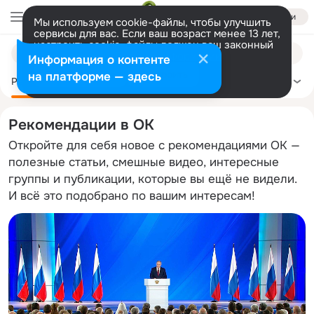
Войти
Мы используем cookie-файлы, чтобы улучшить
сервисы для вас. Если ваш возраст менее 13 лет,
настроить cookie-файлы должен ваш законный
Поиск
представитель.
Больше информации
Информация о контенте
по
Разрешить все
Настроить
на платформе — здесь
темам
Рекомендации
Политика
Здоровье
Сделай сам
Ещё
Рекомендации в ОК
Откройте для себя новое с рекомендациями ОК —
полезные статьи, смешные видео, интересные
группы и публикации, которые вы ещё не видели.
И всё это подобрано по вашим интересам!