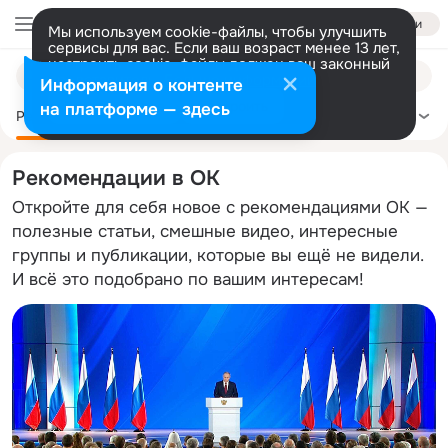
Войти
Мы используем cookie-файлы, чтобы улучшить
сервисы для вас. Если ваш возраст менее 13 лет,
настроить cookie-файлы должен ваш законный
Поиск
представитель.
Больше информации
Информация о контенте
по
Разрешить все
Настроить
на платформе — здесь
темам
Рекомендации
Политика
Здоровье
Сделай сам
Ещё
Рекомендации в ОК
Откройте для себя новое с рекомендациями ОК —
полезные статьи, смешные видео, интересные
группы и публикации, которые вы ещё не видели.
И всё это подобрано по вашим интересам!