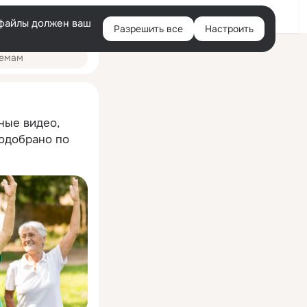
Помощь
Войти
й
e-файлы должен ваш
Разрешить все
Настроить
Правая
колонка
ные видео,
подобрано по