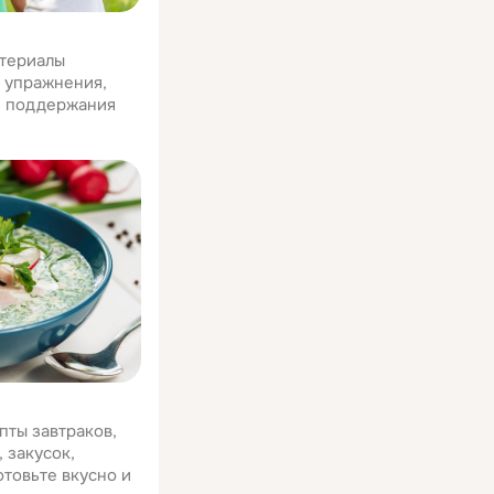
атериалы
е упражнения,
я поддержания
пты завтраков,
 закусок,
отовьте вкусно и