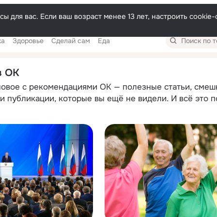
Русски
ы для вас. Если ваш возраст менее 13 лет, настроить cooki
Поиск
ка
Здоровье
Сделай сам
Еда
по
темам
в ОК
новое с рекомендациями ОК — полезные статьи, смеш
и публикации, которые вы ещё не видели. И всё это 