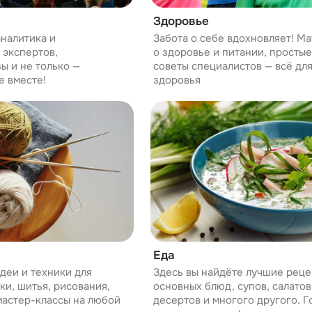
Здоровье
аналитика и
Забота о себе вдохновляет! М
 экспертов,
о здоровье и питании, просты
ы и не только —
советы специалистов — всё дл
е вместе!
здоровья
Еда
деи и техники для
Здесь вы найдёте лучшие реце
ки, шитья, рисования,
основных блюд, супов, салатов,
 мастер-классы на любой
десертов и многого другого. Г