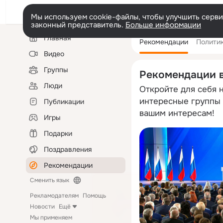
Мы используем cookie-файлы, чтобы улучшить сервис
законный представитель.
Больше информации
Левая
Главная
Рекомендации
Полити
колонка
Видео
Группы
Рекомендации 
Люди
Откройте для себя 
интересные группы 
Публикации
вашим интересам!
Игры
Подарки
Поздравления
Рекомендации
Сменить язык
Рекламодателям
Помощь
Новости
Ещё
Мы применяем