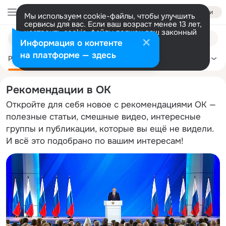
Войти
Мы используем cookie-файлы, чтобы улучшить
сервисы для вас. Если ваш возраст менее 13 лет,
настроить cookie-файлы должен ваш законный
Поиск
представитель.
Больше информации
Информация о контенте
по
Разрешить все
Настроить
на платформе — здесь
темам
Рекомендации
Политика
Здоровье
Сделай сам
Ещё
Рекомендации в ОК
Откройте для себя новое с рекомендациями ОК —
полезные статьи, смешные видео, интересные
группы и публикации, которые вы ещё не видели.
И всё это подобрано по вашим интересам!