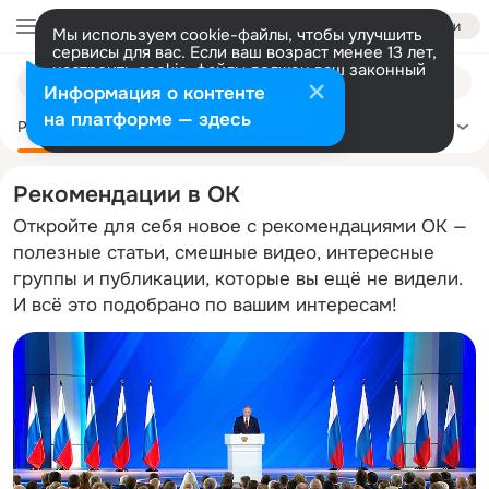
Войти
Мы используем cookie-файлы, чтобы улучшить
сервисы для вас. Если ваш возраст менее 13 лет,
настроить cookie-файлы должен ваш законный
Поиск
представитель.
Больше информации
Информация о контенте
по
Разрешить все
Настроить
на платформе — здесь
темам
Рекомендации
Политика
Здоровье
Сделай сам
Ещё
Рекомендации в ОК
Откройте для себя новое с рекомендациями ОК —
полезные статьи, смешные видео, интересные
группы и публикации, которые вы ещё не видели.
И всё это подобрано по вашим интересам!