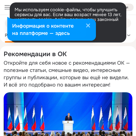
Войти
Мы используем cookie-файлы, чтобы улучшить
сервисы для вас. Если ваш возраст менее 13 лет,
настроить cookie-файлы должен ваш законный
Поиск
представитель.
Больше информации
Информация о контенте
по
Разрешить все
Настроить
на платформе — здесь
темам
Рекомендации
Политика
Здоровье
Сделай сам
Ещё
Рекомендации в ОК
Откройте для себя новое с рекомендациями ОК —
полезные статьи, смешные видео, интересные
группы и публикации, которые вы ещё не видели.
И всё это подобрано по вашим интересам!