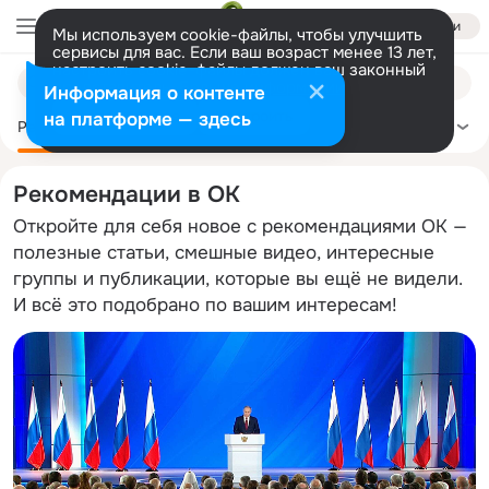
Войти
Мы используем cookie-файлы, чтобы улучшить
сервисы для вас. Если ваш возраст менее 13 лет,
настроить cookie-файлы должен ваш законный
Поиск
представитель.
Больше информации
Информация о контенте
по
Разрешить все
Настроить
на платформе — здесь
темам
Рекомендации
Политика
Здоровье
Сделай сам
Ещё
Рекомендации в ОК
Откройте для себя новое с рекомендациями ОК —
полезные статьи, смешные видео, интересные
группы и публикации, которые вы ещё не видели.
И всё это подобрано по вашим интересам!