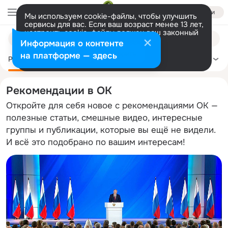
Войти
Мы используем cookie-файлы, чтобы улучшить
сервисы для вас. Если ваш возраст менее 13 лет,
настроить cookie-файлы должен ваш законный
Поиск
представитель.
Больше информации
Информация о контенте
по
Разрешить все
Настроить
на платформе — здесь
темам
Рекомендации
Политика
Здоровье
Сделай сам
Ещё
Рекомендации в ОК
Откройте для себя новое с рекомендациями ОК —
полезные статьи, смешные видео, интересные
группы и публикации, которые вы ещё не видели.
И всё это подобрано по вашим интересам!