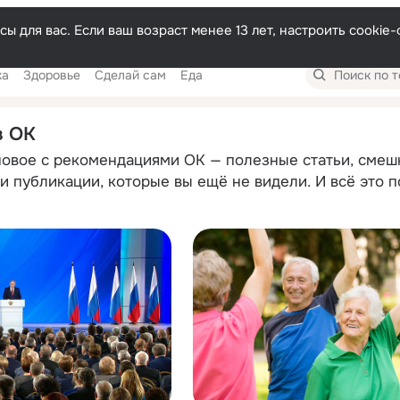
Русски
ы для вас. Если ваш возраст менее 13 лет, настроить cooki
Поиск
ка
Здоровье
Сделай сам
Еда
по
темам
в ОК
новое с рекомендациями ОК — полезные статьи, смеш
и публикации, которые вы ещё не видели. И всё это 