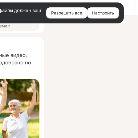
Помощь
Войти
й
e-файлы должен ваш
Разрешить все
Настроить
Правая
колонка
ные видео,
подобрано по