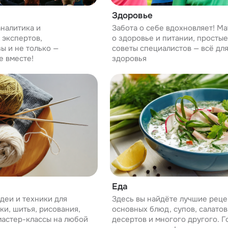
Здоровье
аналитика и
Забота о себе вдохновляет! М
 экспертов,
о здоровье и питании, просты
ы и не только —
советы специалистов — всё дл
е вместе!
здоровья
Еда
деи и техники для
Здесь вы найдёте лучшие реце
ки, шитья, рисования,
основных блюд, супов, салатов,
 мастер-классы на любой
десертов и многого другого. Г