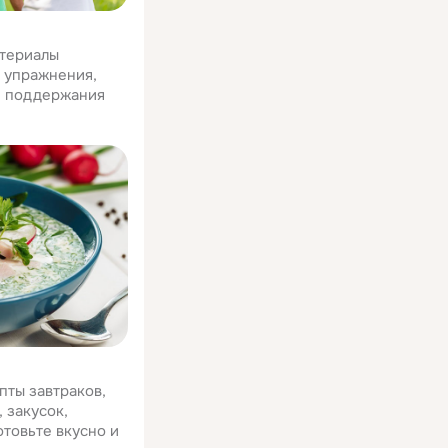
атериалы
е упражнения,
я поддержания
пты завтраков,
 закусок,
отовьте вкусно и