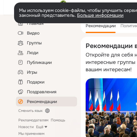
Мы используем cookie-файлы, чтобы улучшить сервис
законный представитель.
Больше информации
Левая
Главная
Рекомендации
Полити
колонка
Видео
Группы
Рекомендации 
Люди
Откройте для себя 
интересные группы 
Публикации
вашим интересам!
Игры
Подарки
Поздравления
Рекомендации
Сменить язык
Рекламодателям
Помощь
Новости
Ещё
Мы применяем