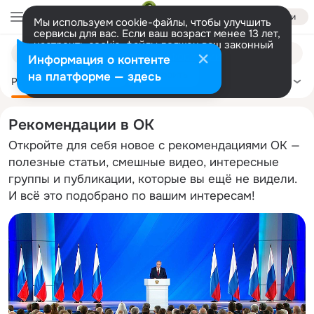
Войти
Мы используем cookie-файлы, чтобы улучшить
сервисы для вас. Если ваш возраст менее 13 лет,
настроить cookie-файлы должен ваш законный
Поиск
представитель.
Больше информации
Информация о контенте
по
Разрешить все
Настроить
на платформе — здесь
темам
Рекомендации
Политика
Здоровье
Сделай сам
Ещё
Рекомендации в ОК
Откройте для себя новое с рекомендациями ОК —
полезные статьи, смешные видео, интересные
группы и публикации, которые вы ещё не видели.
И всё это подобрано по вашим интересам!