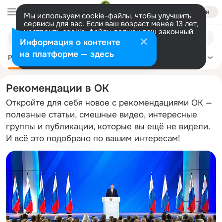
Войти
Мы используем cookie-файлы, чтобы улучшить
сервисы для вас. Если ваш возраст менее 13 лет,
настроить cookie-файлы должен ваш законный
Поиск
представитель.
Больше информации
Информация о контенте
по
Разрешить все
Настроить
на платформе — здесь
темам
Рекомендации
Политика
Здоровье
Сделай сам
Ещё
Рекомендации в ОК
Откройте для себя новое с рекомендациями ОК —
полезные статьи, смешные видео, интересные
группы и публикации, которые вы ещё не видели.
И всё это подобрано по вашим интересам!