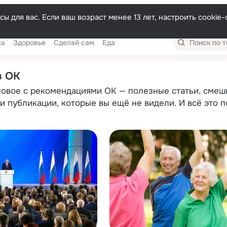
Русски
ы для вас. Если ваш возраст менее 13 лет, настроить cooki
Поиск
ка
Здоровье
Сделай сам
Еда
по
темам
в ОК
новое с рекомендациями ОК — полезные статьи, смеш
и публикации, которые вы ещё не видели. И всё это 