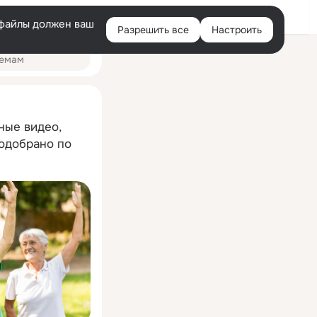
Помощь
Войти
й
e-файлы должен ваш
Разрешить все
Настроить
Правая
колонка
ные видео,
подобрано по