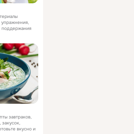
атериалы
е упражнения,
я поддержания
пты завтраков,
 закусок,
отовьте вкусно и