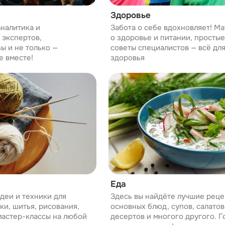
Здоровье
аналитика и
Забота о себе вдохновляет! М
 экспертов,
о здоровье и питании, просты
ы и не только —
советы специалистов — всё дл
е вместе!
здоровья
Еда
деи и техники для
Здесь вы найдёте лучшие реце
ки, шитья, рисования,
основных блюд, супов, салатов,
 мастер-классы на любой
десертов и многого другого. Г