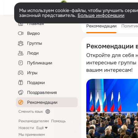
Мы используем cookie-файлы, чтобы улучшить сервис
законный представитель.
Больше информации
Левая
Главная
Рекомендации
Полити
колонка
Видео
Группы
Рекомендации 
Люди
Откройте для себя 
интересные группы 
Публикации
вашим интересам!
Игры
Подарки
Поздравления
Рекомендации
Сменить язык
Рекламодателям
Помощь
Новости
Ещё
Мы применяем