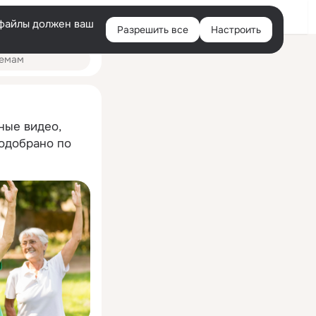
Помощь
Войти
й
e-файлы должен ваш
Разрешить все
Настроить
Правая
колонка
ные видео,
подобрано по