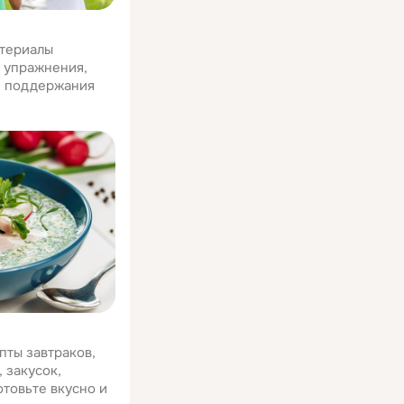
атериалы
е упражнения,
я поддержания
пты завтраков,
 закусок,
отовьте вкусно и