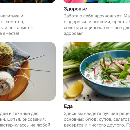
Здоровье
аналитика и
Забота о себе вдохновляет! М
 экспертов,
о здоровье и питании, просты
ы и не только —
советы специалистов — всё дл
е вместе!
здоровья
Еда
деи и техники для
Здесь вы найдёте лучшие реце
ки, шитья, рисования,
основных блюд, супов, салатов,
 мастер-классы на любой
десертов и многого другого. Г