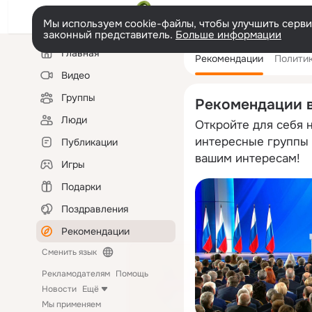
Мы используем cookie-файлы, чтобы улучшить сервис
законный представитель.
Больше информации
Левая
Главная
Рекомендации
Полити
колонка
Видео
Группы
Рекомендации 
Люди
Откройте для себя 
интересные группы 
Публикации
вашим интересам!
Игры
Подарки
Поздравления
Рекомендации
Сменить язык
Рекламодателям
Помощь
Новости
Ещё
Мы применяем