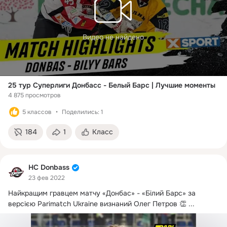
Видео не найдено
25 тур Суперлиги Донбасс - Белый Барс | Лучшие моменты
4 875 просмотров
5 классов
Поделились: 1
184
1
Класс
HC Donbass
23 фев 2022
Найкращим гравцем матчу «Донбас» - «Білий Барс» за 
версією Parimatch Ukraine визнаний Олег Петров 👏
 ...