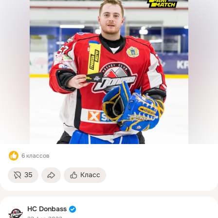
6 классов
35
Класс
HC Donbass