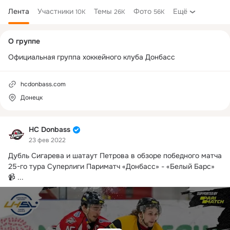
Лента
Участники
Темы
Фото
Ещё
10K
26K
56K
Дополнительная
О группе
колонка
Официальная группа хоккейного клуба Донбасс
hcdonbass.com
Донецк
HC Donbass
23 фев 2022
Дубль Сигарева и шатаут Петрова в обзоре победного матча 
25-го тура Суперлиги Париматч «Донбасс» - «Белый Барс» 
📹
 ...