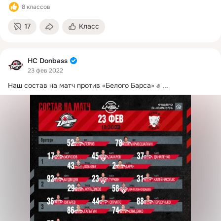
8 классов
17
Класс
HC Donbass
23 фев 2022
Наш состав на матч против «Белого Барса» ✊
 ...