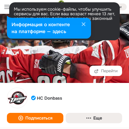
Войти
Мы используем cookie-файлы, чтобы улучшить
сервисы для вас. Если ваш возраст менее 13 лет,
настроить cookie-файлы должен ваш законный
представитель.
Больше информации
Информация о контенте
Разрешить все
Настроить
на платформе — здесь
Перейти
HC Donbass
Подписаться
Еще