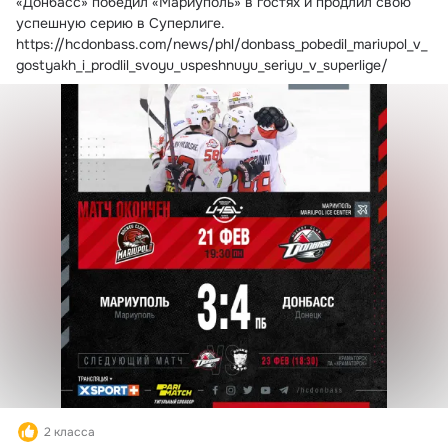
«Донбасс» победил «Мариуполь» в гостях и продлил свою 
успешную серию в Суперлиге.
https://hcdonbass.com/news/phl/donbass_pobedil_mariupol_v_
gostyakh_i_prodlil_svoyu_uspeshnuyu_seriyu_v_superlige/
2 класса