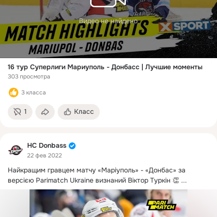
Видео не найдено
16 тур Суперлиги Мариуполь - Донбасс | Лучшие моменты
303 просмотра
3 класса
1
Класс
HC Donbass
22 фев 2022
Найкращим гравцем матчу «Маріуполь» - «Донбас» за 
версією Parimatch Ukraine визнаний Віктор Туркін 👏
 ...