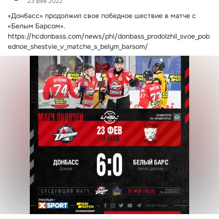
23 фев 2022
«Донбасс» продолжил свое победное шествие в матче с 
«Белым Барсом».
https://hcdonbass.com/news/phl/donbass_prodolzhil_svoe_pob
ednoe_shestvie_v_matche_s_belym_barsom/