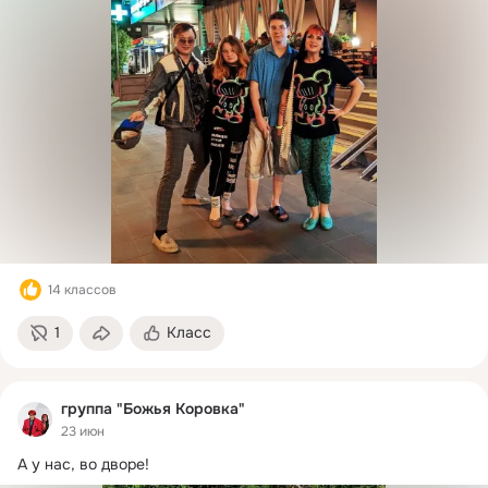
14 классов
1
Класс
группа "Божья Коровка"
23 июн
А у нас, во дворе!