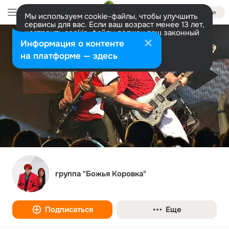
Войти
Мы используем cookie-файлы, чтобы улучшить
сервисы для вас. Если ваш возраст менее 13 лет,
настроить cookie-файлы должен ваш законный
представитель.
Больше информации
Информация о контенте
Разрешить все
Настроить
на платформе — здесь
группа "Божья Коровка"
Подписаться
Еще