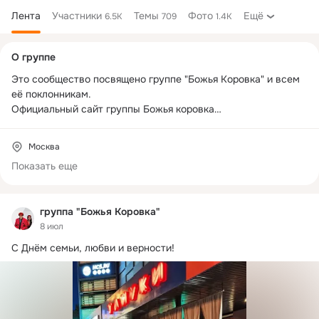
Лента
Участники
Темы
Фото
Ещё
6.5K
709
1.4K
Дополнительная
О группе
колонка
Это сообщество посвящено группе "Божья Коровка" и всем 
её поклонникам.

www.ladybird.ru
Москва
www.facebook.com
Показать еще
группа "Божья Коровка"
8 июл
С Днём семьи, любви и верности!