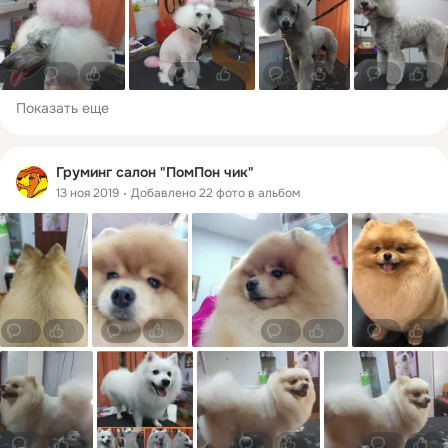
0
0
0
0
0
0
0
0
Показать еще
Груминг салон "ПомПон чик"
13 ноя 2019
Добавлено 22 фото в альбом
0
0
0
0
0
0
0
0
0
0
0
0
0
0
0
1