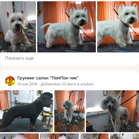
0
0
0
0
0
0
Показать еще
Груминг салон "ПомПон чик"
13 ноя 2019
Добавлено 20 фото в альбом
0
0
0
0
0
0