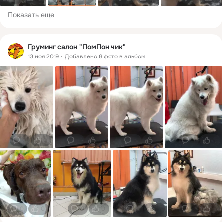
Показать еще
Груминг салон "ПомПон чик"
13 ноя 2019
Добавлено 8 фото в альбом
0
0
0
0
0
1
0
0
0
0
0
0
0
0
0
0