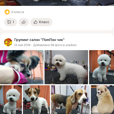
3 класса
1
Класс
Груминг салон "ПомПон чик"
13 ноя 2019
Добавлено 56 фото в альбом
0
0
0
0
0
0