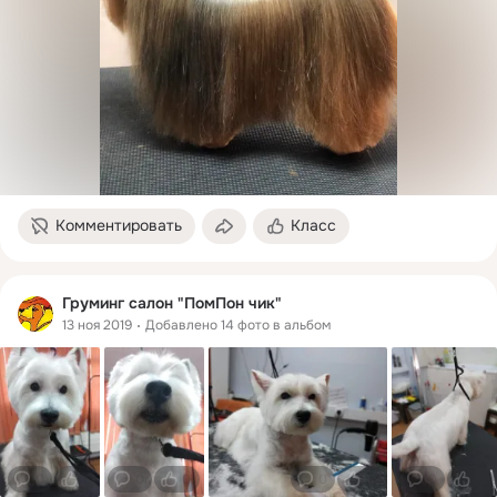
Комментировать
Класс
Груминг салон "ПомПон чик"
13 ноя 2019
Добавлено 14 фото в альбом
0
1
0
0
0
0
0
0