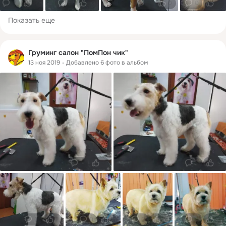
0
0
0
0
0
0
0
0
Показать еще
Груминг салон "ПомПон чик"
13 ноя 2019
Добавлено 6 фото в альбом
0
0
0
0
0
1
0
0
0
0
0
0