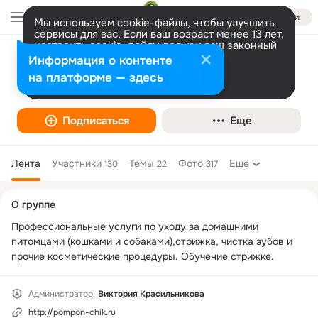
Войти
Мы используем cookie-файлы, чтобы улучшить
сервисы для вас. Если ваш возраст менее 13 лет,
настроить cookie-файлы должен ваш законный
представитель.
Больше информации
Информация о контенте
Груминг салон "ПомПон чик"
Разрешить все
Настроить
на платформе — здесь
Животные
Подписаться
Еще
Лента
Участники
Темы
Фото
Ещё
130
22
317
Дополнительная
О группе
колонка
Профессиональные услуги по уходу за домашними 
питомцами (кошками и собаками),стрижка, чистка зубов и 
прочие косметические процедуры. Обучение стрижке.
Администратор:
Виктория Красильникова
http://pompon-chik.ru