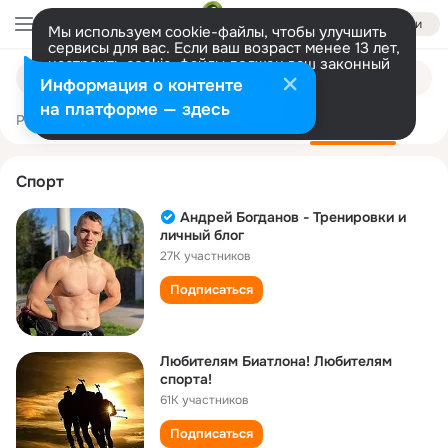
Войти
Мы используем cookie-файлы, чтобы улучшить
сервисы для вас. Если ваш возраст менее 13 лет,
настроить cookie-файлы должен ваш законный
Поиск
представитель.
Больше информации
Информация о контенте
по
группам
Разрешить все
Настроить
на платформе — здесь
Рекомендуемое
Официальные
Новые
Категории
Спорт
Андрей Богданов - Тренировки и
личный блог
27K участников
Подписаться
Любителям Биатлона! Любителям
спорта!
61K участников
Подписаться