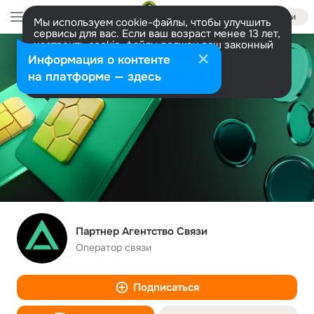
Войти
Мы используем cookie-файлы, чтобы улучшить
сервисы для вас. Если ваш возраст менее 13 лет,
настроить cookie-файлы должен ваш законный
представитель.
Больше информации
Информация о контенте
Разрешить все
Настроить
на платформе — здесь
Партнер Агентство Связи
Оператор связи
Подписаться