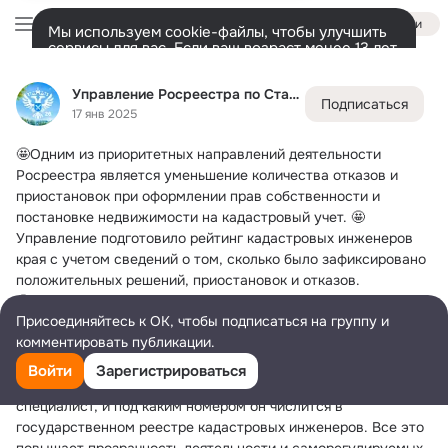
Войти
Мы используем cookie-файлы, чтобы улучшить
сервисы для вас. Если ваш возраст менее 13 лет,
настроить cookie-файлы должен ваш законный
Управление Росреестра по Ставропольскому краю
представитель.
Больше информации
Управление Росреестра по Ставропольскому краю
Подписаться
Разрешить все
Настроить
Лента
Участники
Темы
Подарки
1K
2K
17 янв 2025
🤩Одним из приоритетных направлений деятельности 
Дополнительная
колонка
Всё
2 096
Обсуждаемые
Росреестра является уменьшение количества отказов и 
приостановок при оформлении прав собственности и 
постановке недвижимости на кадастровый учет.
 🤩
Управление подготовило рейтинг кадастровых инженеров 
края с учетом сведений о том, сколько было зафиксировано 
положительных решений, приостановок и отказов.
🤩Каждому ставропольцу доступна информация о 
Присоединяйтесь к ОК, чтобы подписаться на группу и
специалистах, которые работают в регионе, и насколько 
комментировать публикации.
эффективно они это делают, что должно уменьшить риски 
при выборе подходящего кадастрового инженера.
Войти
Зарегистрироваться
💡Также рейтинг позволит узнать, в какой СРО работает 
специалист, и под каким номером он числится в 
государственном реестре кадастровых инженеров. Все это 