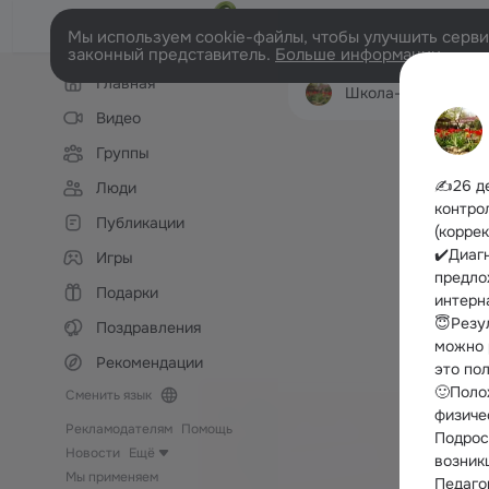
Мы используем cookie-файлы, чтобы улучшить сервис
законный представитель.
Больше информации
Левая
Главная
колонка
Школа- интернат с. Ков
Видео
Группы
✍️26 д
Люди
контро
Публикации
(корре
✔️Диаг
Игры
предло
Подарки
интерн
😇Резу
Поздравления
можно 
Рекомендации
это по
🙂Поло
Сменить язык
физиче
Рекламодателям
Помощь
Подрос
Новости
Ещё
возник
Мы применяем
Педаго