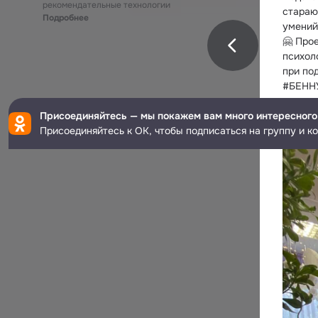
рекомендательные технологии
стараю
Подробнее
умений
🤗 Про
психоло
при под
#БЕНН
Присоединяйтесь — мы покажем вам много интересного
Присоединяйтесь к ОК, чтобы подписаться на группу и к