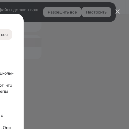
Войти
e-файлы должен ваш
Разрешить все
Настроить
Правая
Подарки
колонка
4
ться
ная
емые
 школы-
, что 
гда 
с 
. Они 