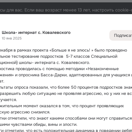
ы для вас. Если ваш возраст менее 13 лет, настроить cooki
алевского
Лента
Участники
Темы
Фото
Видео
421
1.6K
7.6K
39
Школа- интернат с. Ковалевского
Подписа
10 янв 2025
Дополнитель
колонка
Всё
1 613
екабря в рамках проекта «Больше я не злюсь!
 » было проведено 
Обсужда
льное тестирование подростков  5-7 классов Специальной 
кционной) школы- интерната с. Ковалевского.
ностика проводилась с помощью методики «Незаконченные 
жения» и опросника Басса-Дарки, адаптированных для учащихся
ат.
льтаты опроса показали, что более 50 процентов подростков знают
разрешить любую ситуацию не проявляя агрессию, но у них не все
лучается.
жительным момент оказался в том, что процент проявляющих 
скую агрессию снизился.
тки отметили, что знают какими способами они могут справиться 
шими чувствами обиды, вины и злости.
ги отметили, что есть положительная динамика в поведении ребят