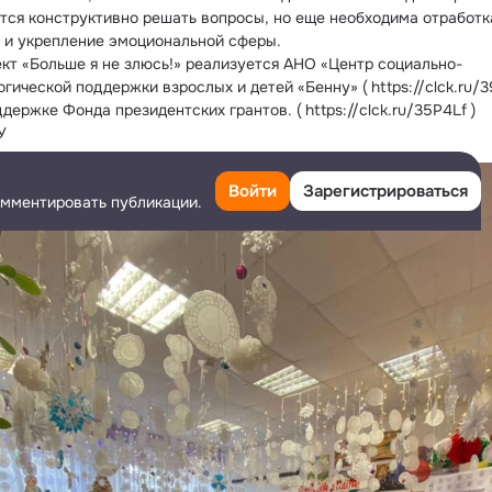
тся конструктивно решать вопросы, но еще необходима отработка
 и укрепление эмоциональной сферы.
ект «Больше я не злюсь!» реализуется АНО «Центр социально-
гической поддержки взрослых и детей «Бенну» ( https://clck.ru/39
держке Фонда президентских грантов. ( https://clck.ru/35P4Lf )
У
Войти
Зарегистрироваться
омментировать публикации.