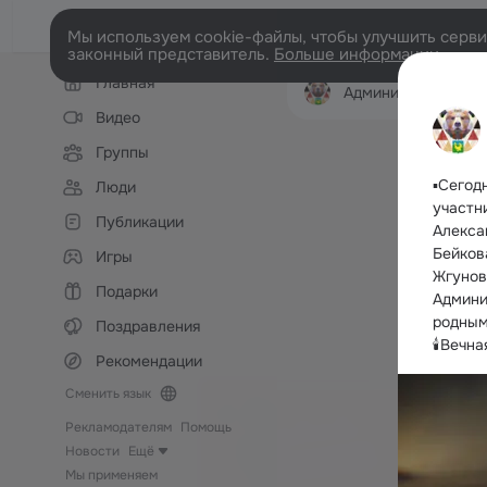
Мы используем cookie-файлы, чтобы улучшить сервис
законный представитель.
Больше информации
Левая
Главная
колонка
Администрация Верхнекетск
Видео
Группы
▪️Сего
Люди
участн
Публикации
Алекса
Бейков
Игры
Жгунов
Подарки
Админи
родным
Поздравления
🕯Вечн
Рекомендации
Сменить язык
Рекламодателям
Помощь
Новости
Ещё
Мы применяем