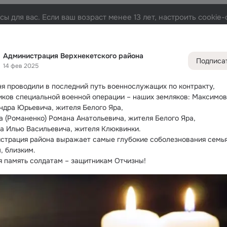
ы для вас. Если ваш возраст менее 13 лет, настроить cooki
ого района
Лента
Участники
Темы
Фото
Видео
2.6K
3.8K
6.7K
Администрация Верхнекетского района
Подписа
14 фев 2025
Дополнитель
колонка
Всё
3 83
дня проводили в последний путь военнослужащих по контракту, 
Обсужда
иков специальной военной операции – наших земляков:
 Максимов
ндра Юрьевича, жителя Белого Яра,
а (Романенко) Романа Анатольевича, жителя Белого Яра,
а Илью Васильевича, жителя Клюквинки.
страция района выражает самые глубокие соболезнования семья
, близким.
ая память солдатам – защитникам Отчизны!