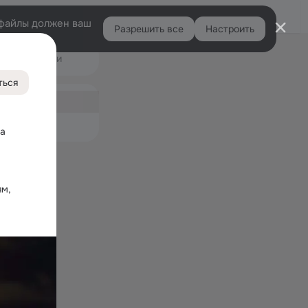
Войти
e-файлы должен ваш
Разрешить все
Настроить
Правая
Подарки
колонка
554
ться
ная
5
емые
а 
м, 