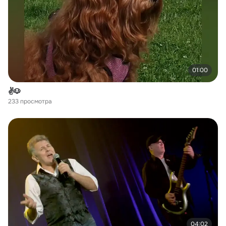
01:00
✌️🐶
233 просмотра
04:02