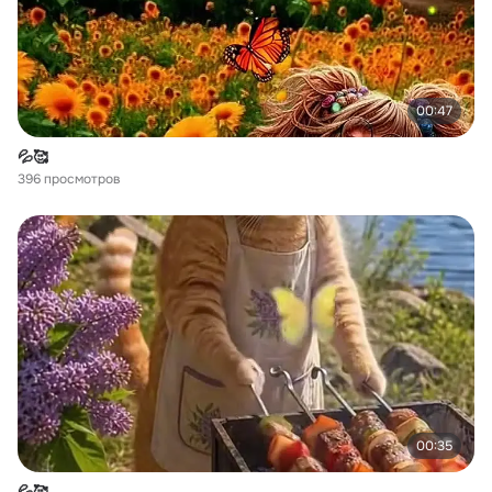
00:47
💦🥰
396 просмотров
00:35