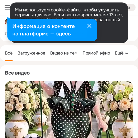
Войти
Мы используем cookie-файлы, чтобы улучшить
сервисы для вас. Если ваш возраст менее 13 лет,
настроить cookie-файлы должен ваш законный
"УЛЫБНИСЬ" ТЕБЕ ИДЁТ 😀
представитель.
Больше информации
Информация о контенте
Разрешить все
Настроить
на платформе — здесь
Лента
Участники
Темы
Фото
Ещё
92K
152K
106K
Дополнительная
колонка
Всё
Загруженное
Видео из тем
Прямой эфир
Ещё
Все видео