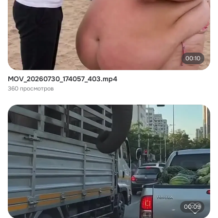
00:10
MOV_20260730_174057_403.mp4
360 просмотров
00:09