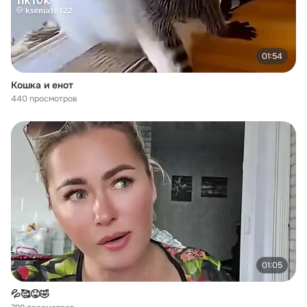
01:54
Кошка и енот
440 просмотров
01:05
💦🥰😝🤣