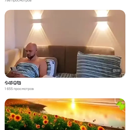
798 просмотров
01:11
💦🤣😝🥰
1 655 просмотров