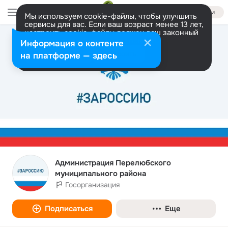
Войти
Мы используем cookie-файлы, чтобы улучшить
сервисы для вас. Если ваш возраст менее 13 лет,
настроить cookie-файлы должен ваш законный
представитель.
Больше информации
Информация о контенте
Разрешить все
Настроить
на платформе — здесь
Администрация Перелюбского
муниципального района
Госорганизация
Подписаться
Еще