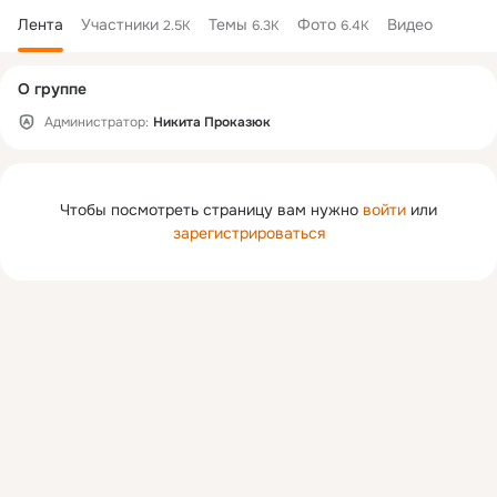
Лента
Участники
Темы
Фото
Видео
2.5K
6.3K
6.4K
Дополнительная
О группе
колонка
Администратор:
Никита Проказюк
Чтобы посмотреть страницу вам нужно
войти
или
зарегистрироваться