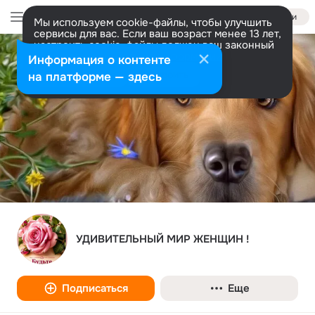
Войти
Мы используем cookie-файлы, чтобы улучшить
сервисы для вас. Если ваш возраст менее 13 лет,
настроить cookie-файлы должен ваш законный
представитель.
Больше информации
Информация о контенте
Разрешить все
Настроить
на платформе — здесь
УДИВИТЕЛЬНЫЙ МИР ЖЕНЩИН !
Подписаться
Еще