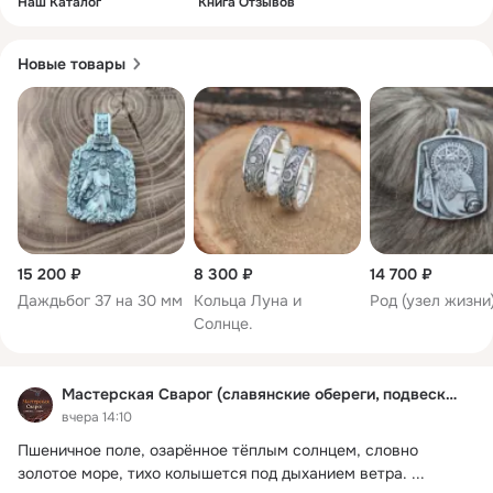
полностью или частично)

Наш Каталог
Книга Отзывов
Воплотим в жизнь любую вашу задумку, поможем в подборе 
дизайна для вашего изделия.
Новые товары
15 200 ₽
8 300 ₽
14 700 ₽
Даждьбог 37 на 30 мм
Кольца Луна и
Род (узел жизни
Солнце.
Мастерская Сварог (славянские обереги, подвески)
вчера 14:10
Пшеничное поле, озарённое тёплым солнцем, словно 
золотое море, тихо колышется под дыханием ветра.
 ...