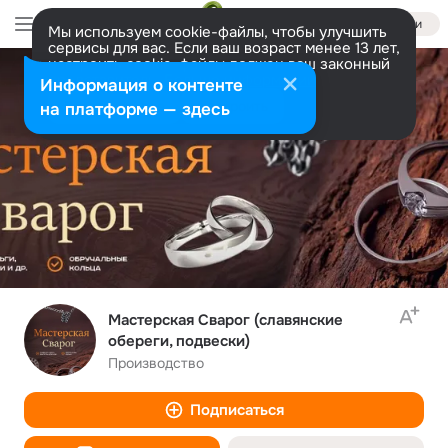
Войти
Мы используем cookie-файлы, чтобы улучшить
сервисы для вас. Если ваш возраст менее 13 лет,
настроить cookie-файлы должен ваш законный
представитель.
Больше информации
Информация о контенте
Разрешить все
Настроить
на платформе — здесь
Мастерская Сварог (славянские
обереги, подвески)
Производство
Подписаться