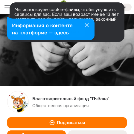
Войти
Мы используем cookie-файлы, чтобы улучшить
сервисы для вас. Если ваш возраст менее 13 лет,
настроить cookie-файлы должен ваш законный
представитель.
Больше информации
Информация о контенте
Разрешить все
Настроить
на платформе — здесь
Благотворительный фонд "Пчёлка"
Общественная организация
Подписаться