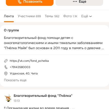
Позвонить
Еще
Лента
Участники
Темы
Фото
Ещё
699
562
1.1K
Дополнительная
О группе
колонка
Благотворительный фонд помощи детям с 
онкогематологическими и иными тяжелыми заболеваниями 
"Пчёлка Майя" был основан в 2011 году в память о девочке 
Майе. Основатель Курка Светлана Анатольевна.

https://vk.com/fond_pchelka
в 2019 году фонд переименован в "Пчёлка".

+79143580003
Наш адрес: 672007 г. Чита ул. Угданская 40

Угданская, 40, Чита
Показать еще
тел: +79143580003

e-mail: 
fond-pchelka@mail.ru
Благотворительный фонд "Пчёлка"
13:13
instagram: fond_pchelka75

‼️ Организация жизни во время лечения .
 ...