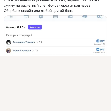
‼ Помочь нашим подопечным можно, перечислив любую 
сумму на расчётный счёт фонда через qr код через 
Сбербанк онлайн или любой другой банк.
 ...
Присоединяйтесь к ОК, чтобы подписаться на группу и
комментировать публикации.
Таноды
Войти
Зарегистрироваться
Сервис для приёма донатов от подписчиков вашего
сообщества.
vk.com
Показать еще
1 класс
Поделились: 1