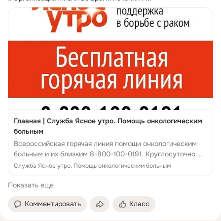
Перечислить средства в помощь детям вы можете на 
расчетный счет:

В НАЗНАЧЕНИИ ПЛАТЕЖА просим указывать 
«Благотворительное пожертвование»

ОАО "Сбербанк России" Читинское ОСБ 8600 ИНН 
7536985137

КПП 753601001

БИК 047601637

Главная | Служба Ясное утро. Помощь онкологическим
Расчетный счет 40703 810 6 74000027724

больным
кор сч. 30101 810 5 00000000637
Всероссийская горячая линия помощи онкологическим
больным и их близким 8-800-100-0191. Круглосуточно.
Анонимно. Бесплатно..
Служба Ясное утро. Помощь онкологическим больным
Показать еще
Комментировать
Класс