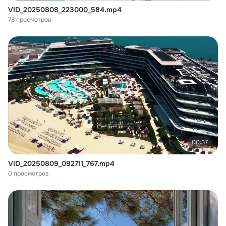
VID_20250808_223000_584.mp4
78 просмотров
00:37
VID_20250809_092711_767.mp4
0 просмотров