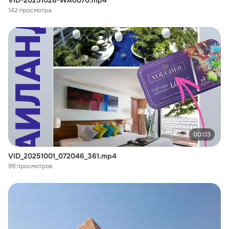
VID-20251026-WA0070.mp4
142 просмотра
00:03
VID_20251001_072046_361.mp4
99 просмотров