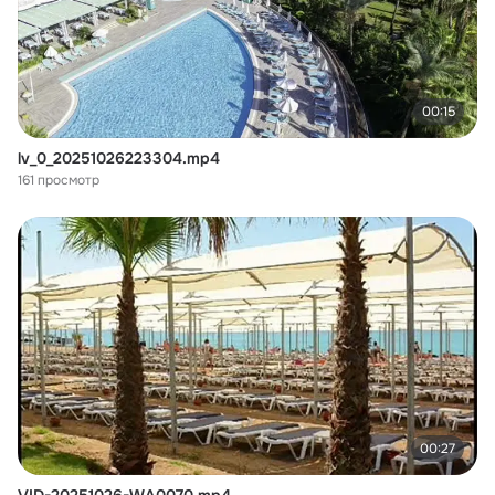
00:15
lv_0_20251026223304.mp4
161 просмотр
00:27