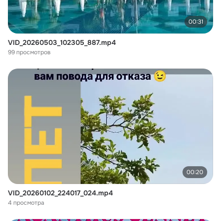
00:31
VID_20260503_102305_887.mp4
99 просмотров
00:20
VID_20260102_224017_024.mp4
4 просмотра