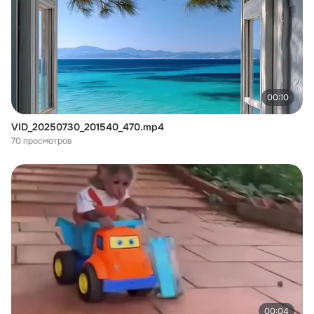
00:10
VID_20250730_201540_470.mp4
70 просмотров
00:04