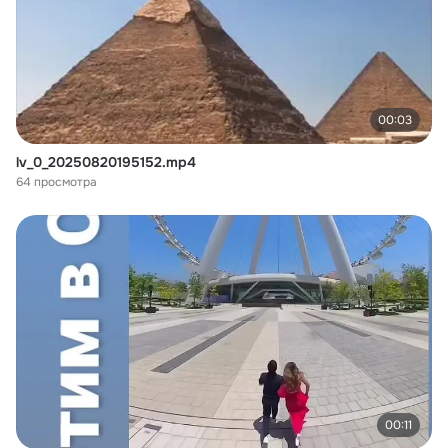
00:03
lv_0_20250820195152.mp4
64 просмотра
00:11