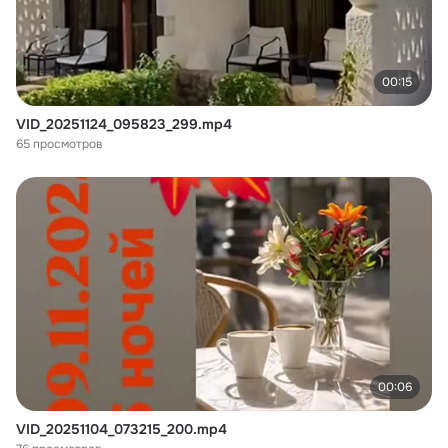
00:15
VID_20251124_095823_299.mp4
65 просмотров
00:06
VID_20251104_073215_200.mp4