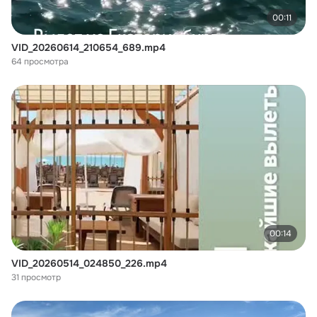
00:11
VID_20260614_210654_689.mp4
64 просмотра
00:14
VID_20260514_024850_226.mp4
31 просмотр