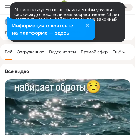
Войти
Мы используем cookie-файлы, чтобы улучшить
сервисы для вас. Если ваш возраст менее 13 лет,
настроить cookie-файлы должен ваш законный
турагентство КАЛЕЙДОСКОП тел.89045427076
представитель.
Больше информации
Информация о контенте
Разрешить все
Настроить
на платформе — здесь
Лента
Участники
Темы
Фото
Ещё
523
4.7K
7.6K
Дополнительная
колонка
Всё
Загруженное
Видео из тем
Прямой эфир
Ещё
Все видео