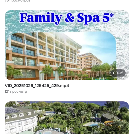
76 просмотров
00:05
VID_20251026_125425_429.mp4
121 просмотр