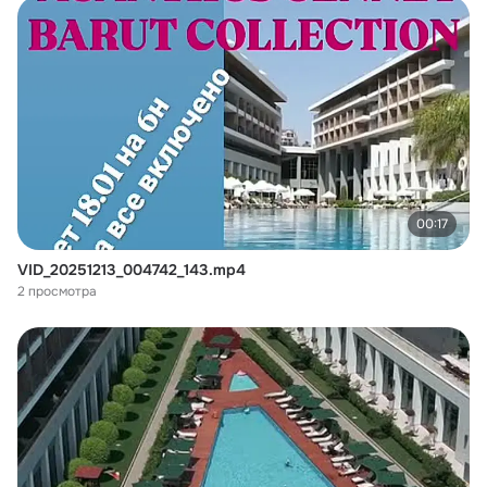
00:17
VID_20251213_004742_143.mp4
2 просмотра