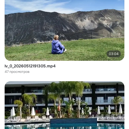
03:04
lv_0_20260512191305.mp4
47 просмотров