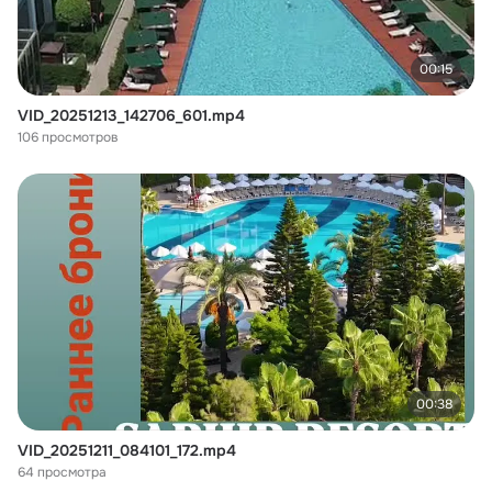
00:15
VID_20251213_142706_601.mp4
106 просмотров
00:38
VID_20251211_084101_172.mp4
64 просмотра