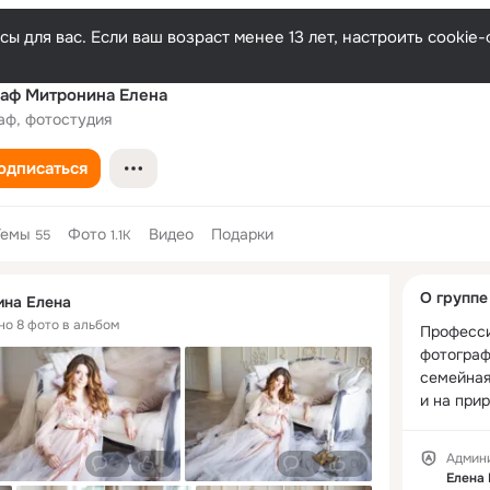
ы для вас. Если ваш возраст менее 13 лет, настроить cooki
аф Митронина Елена
аф, фотостудия
одписаться
Темы
Фото
Видео
Подарки
55
1.1K
Дополнитель
О группе
ина Елена
колонка
но 8 фото в альбом
Професси
фотограф 
семейная
и на прир
Админ
0
0
0
0