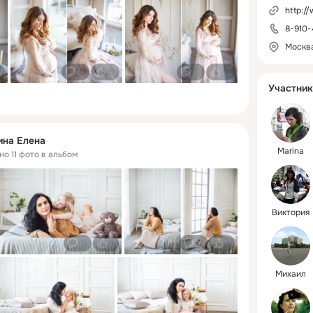
http:/
8-910-
Москв
0
0
0
0
Участник
ина Елена
Marina
но 11 фото в альбом
Виктория
0
1
0
1
Михаил