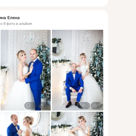
ина Елена
но 9 фото в альбом
0
0
0
1