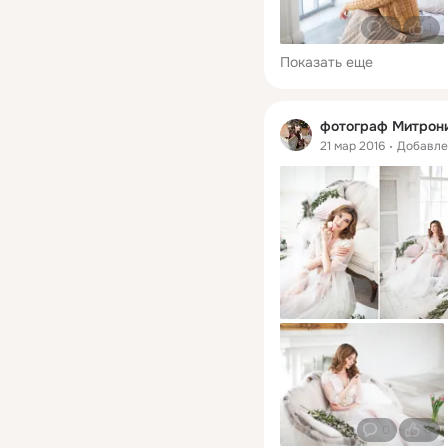
0
1
Показать еще
фотограф Митрон
21 мар 2016
Добавл
0
0