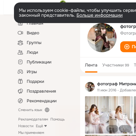
Мы используем cookie-файлы, чтобы улучшить сервис
законный представитель.
Больше информации
Левая
Главная
колонка
фотогр
Видео
Фотогр
Группы
П
Люди
Публикации
Лента
Участники
99
Игры
Подарки
фотограф Митрон
11 июн 2016
Добавле
Поздравления
Рекомендации
Сменить язык
Рекламодателям
Помощь
Новости
Ещё
0
0
Мы применяем