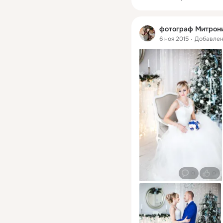
фотограф Митрон
6 ноя 2015
Добавле
0
0