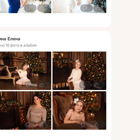
0
0
0
1
ина Елена
ено 10 фото в альбом
0
0
0
0
0
0
0
0