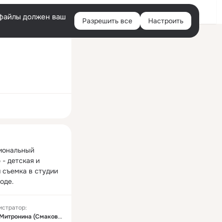
Войти
e-файлы должен ваш
Разрешить все
Настроить
Правая
колонка
ная
ональный 
- детская и 
 съемка в студии 
оде.
истратор:
Елена Митронина (Смаковская)