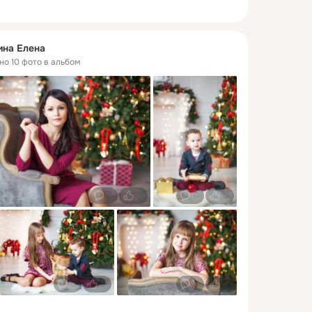
ина Елена
но 10 фото в альбом
0
0
0
0
0
0
0
0