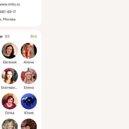
/www.mitru.ru
487-69-17
а, Москва
и
99
Все
Евгения
Алена
Екатерина
Елена
Dinka
Юлия