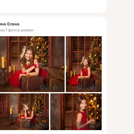
ина Елена
ено 7 фото в альбом
0
0
0
0
0
0
0
0