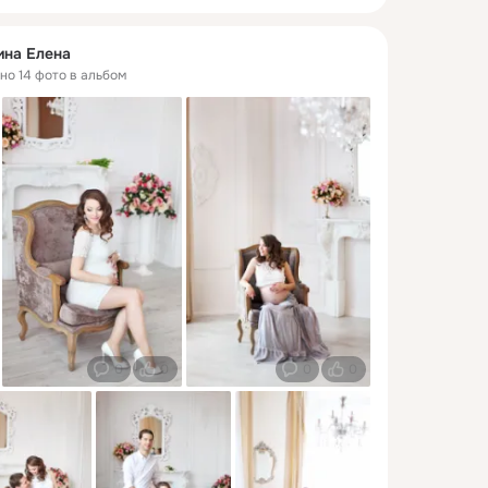
ина Елена
ено 14 фото в альбом
0
0
0
0