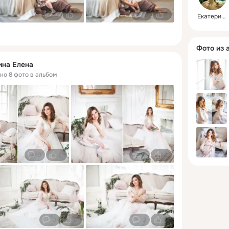
0
1
0
1
Екатерина
Фото из 
ина Елена
ено 8 фото в альбом
0
0
0
0
0
0
0
0