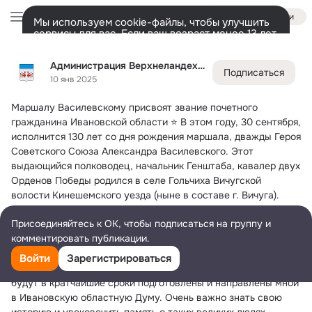
Войти
Мы используем cookie-файлы, чтобы улучшить
сервисы для вас. Если ваш возраст менее 13 лет,
настроить cookie-файлы должен ваш законный
Администрация Верхнеландеховского мун. округа
представитель.
Больше информации
Администрация Верхнеландеховского мун. округа
Подписаться
Разрешить все
Настроить
Лента
Участники
Темы
Фото
Ещё
1.1K
3.1K
7.9K
10 янв 2025
Маршалу Василевскому присвоят звание почетного 
Дополнительная
колонка
Всё
3 195
Обсуждаемые
гражданина Ивановской области
 ⭐️ В этом году, 30 сентября, 
исполнится 130 лет со дня рождения маршала, дважды Героя 
Советского Союза Александра Василевского. Этот 
выдающийся полководец, начальник Генштаба, кавалер двух 
Орденов Победы родился в селе Гольчиха Вичугской 
волости Кинешемского уезда (ныне в составе г. Вичуга). 
Жители региона выступили с инициативой увековечить 
Присоединяйтесь к ОК, чтобы подписаться на группу и
память о великом земляке.
комментировать публикации.
«Я считаю, что было бы правильным в год 80-летия Великой 
Победы присвоить маршалу Василевскому звание почетный 
Войти
Зарегистрироваться
гражданин Ивановской области. Необходимые документы 
будут в кратчайшие сроки подготовлены и направлены мной 
в Ивановскую областную Думу. Очень важно знать свою 