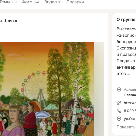
Темы
Фото
Видео
Подарки
231
574
10
Дополнитель
О группе
ы Шлях»
колонка
Выставоч
живописи
белорусс
Экспозиц
и правос
Продажа 
антиквар
етов 
коллекци
вещей и 
Админ
ручной р
Элеон
http:/
8 029 
ул.Ост
Показать