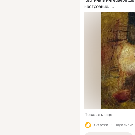
Картина в интерьере де
настроение.
 ...
Показать еще
3 класса
Поделились: