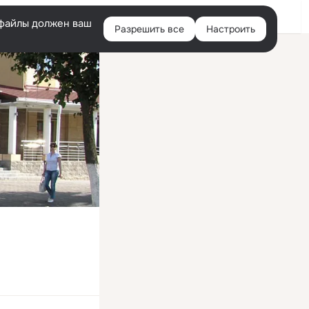
Войти
e-файлы должен ваш
Разрешить все
Настроить
Правая
колонка