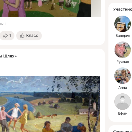
Участник
ь: 1
1
Класс
Валерия
ы Шлях»
Руслан
Анна
Eфим
Фото из 