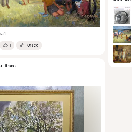
ь: 1
1
Класс
ы Шлях»