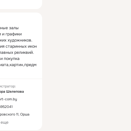
ная
ные залы 
 и графики 
ких художников.

ия старинных икон 
лавных реликвий.

и покупка 
иата,картин,предм
онирования,редких 
произведений 
истратор:
аботы.
ора Шелепова
/art-com.by
5952041
ровского 11, Орша
 еще