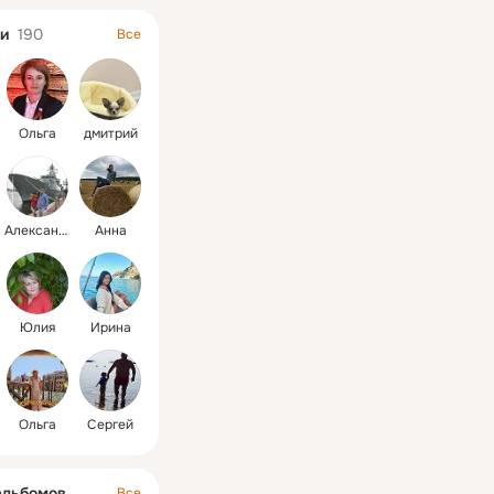
и
190
Все
Ольга
дмитрий
Александр
Анна
Юлия
Ирина
Ольга
Сергей
альбомов
Все