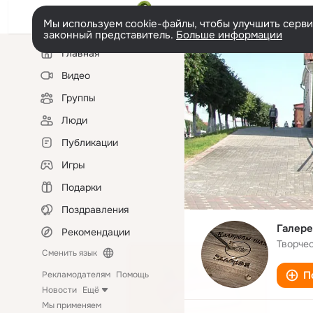
Мы используем cookie-файлы, чтобы улучшить сервис
законный представитель.
Больше информации
Левая
Главная
колонка
Видео
Группы
Люди
Публикации
Игры
Подарки
Поздравления
Галере
Рекомендации
Творче
Сменить язык
П
Рекламодателям
Помощь
Новости
Ещё
Мы применяем