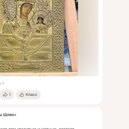
: 1
1
Класс
ы Шлях»