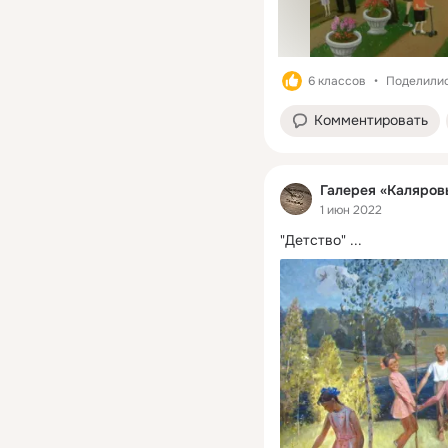
6 классов
Поделилис
Комментировать
Галерея «Каляров
1 июн 2022
"Детство"
 ...