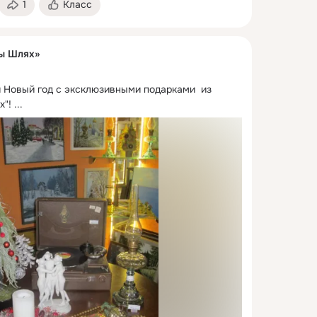
1
Класс
ы Шлях»
 Новый год с эксклюзивными подарками  из 
х"!
 ...