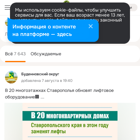
Войти
Мы используем cookie-файлы, чтобы улучшить
сервисы для вас. Если ваш возраст менее 13 лет,
настроить cookie-файлы должен ваш законный
Буденновский округ
представитель.
Больше информации
Информация о контенте
Разрешить все
Настроить
на платформе — здесь
Лента
Участники
Темы
Фото
Ещё
3.6K
7.6K
18K
Дополнительная
колонка
Всё
7 643
Обсуждаемые
Буденновский округ
добавлена 7 августа в 19:40
В 20 многоэтажках Ставрополья обновят лифтовое 
оборудование🏢
 ...