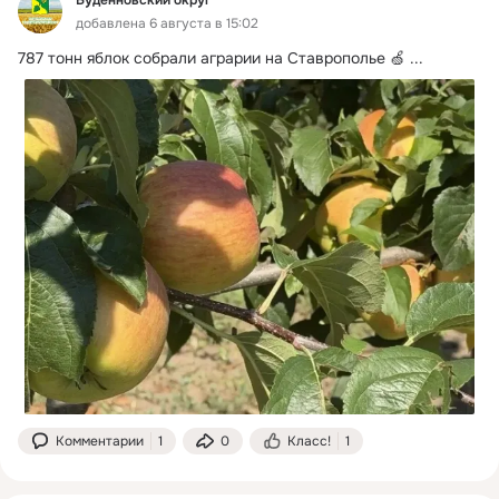
Буденновский округ
добавлена 6 августа в 15:02
787 тонн яблок собрали аграрии на Ставрополье 🍏
 ...
Комментарии
1
0
Класс!
1