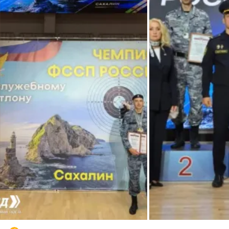
Воробьев и жители
Совет депутатов, лично
поселения. Вечная
Глава района Л.С.Волкова,
председатель совета
депутатов И.М. Кириллов,
Глава МО СП «Дабатуйско
Л. Н. Винокурова и жители
поселения. Вечная память
воину!