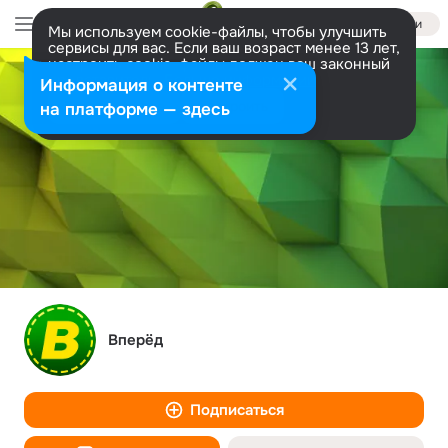
Войти
Мы используем cookie-файлы, чтобы улучшить
сервисы для вас. Если ваш возраст менее 13 лет,
настроить cookie-файлы должен ваш законный
представитель.
Больше информации
Информация о контенте
Разрешить все
Настроить
на платформе — здесь
Вперёд
Подписаться