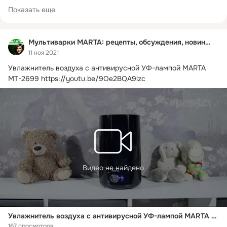
ресторане. 

Показать еще
Она экономит ваше время и деньги, заменяя огромное 
количество другой кухонной техники.

Мультиварки МАРТА – сложных рецептов больше нет!!!!
Мультиварки MARTA: рецепты, обсуждения, новинки
11 ноя 2021
Увлажнитель воздуха с антивирусной УФ-лампой MARTA 
MT-2699
https://youtu.be/9Oe2BQA9lzc
Видео не найдено
Увлажнитель воздуха с антивирусной УФ-лампой MARTA MT-2699
167 просмотров