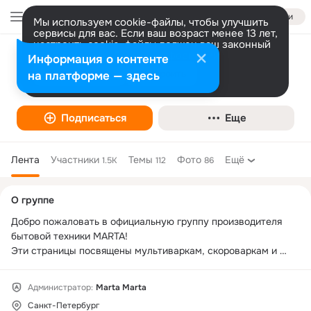
Войти
Мы используем cookie-файлы, чтобы улучшить
сервисы для вас. Если ваш возраст менее 13 лет,
настроить cookie-файлы должен ваш законный
представитель.
Больше информации
Информация о контенте
Мультиварки MARTA: рецепты,
Разрешить все
Настроить
на платформе — здесь
обсуждения, новинки
Подписаться
Еще
Лента
Участники
Темы
Фото
Ещё
1.5K
112
86
Дополнительная
О группе
колонка
Добро пожаловать в официальную группу производителя 
бытовой техники MARTA! 

Эти страницы посвящены мультиваркам, скороваркам и 
всему, что с ними связано. 

Мультиварка – недавнее достижение научно-технического 
Администратор:
Marta Marta
прогресса, позволяющее без особых усилий приготовить 
Санкт-Петербург
блюдо, которое раньше вы могли увидеть только в 