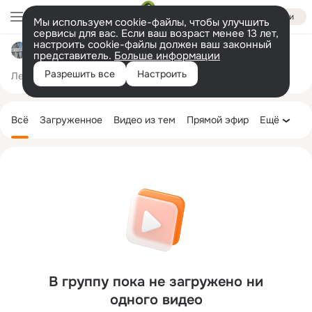
Войти
Мы используем cookie-файлы, чтобы улучшить
сервисы для вас. Если ваш возраст менее 13 лет,
настроить cookie-файлы должен ваш законный
Пограничный без посредников
представитель.
Больше информации
Разрешить все
Настроить
Лента
Участники
Товары
Темы
Ещё
1.6K
2
170
Дополнительная
колонка
Всё
Загруженное
Видео из тем
Прямой эфир
Ещё
В группу пока не загружено ни
одного видео