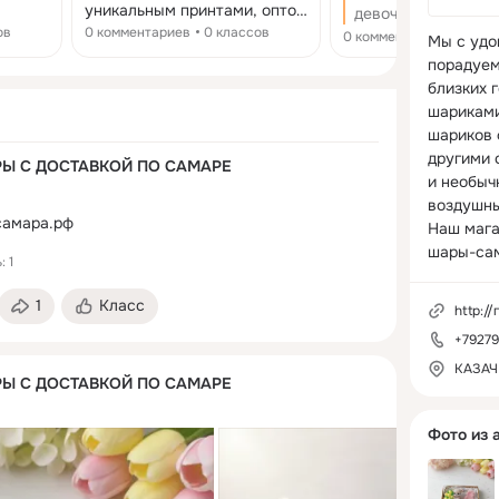
уникальным принтами, оптом
девочкам, ручной 
Ktt
и в розницу
ов
0 комментариев
0 классов
для школы, для дет
0 комментариев
0 кла
Мы с удо
сада, миниатюрны
порадуем
повседневные 6 шт
близких 
резиночках
шариками
шариков 
другими 
Ы С ДОСТАВКОЙ ПО САМАРЕ
и необыч
воздушны
самара.рф
Наш мага
шары-сам
 1
1
Класс
http://
+7927
КАЗАЧ
Ы С ДОСТАВКОЙ ПО САМАРЕ
Фото из 