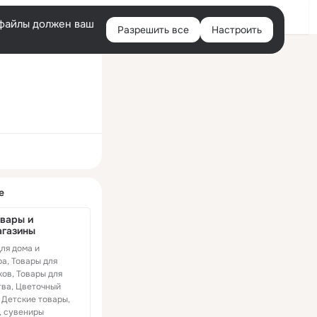
Войти
e-файлы должен ваш
Разрешить все
Настроить
Правая
колонка
ная
е
вары и 
агазины
ля дома и
а, Товары для
ов, Товары для
тва, Цветочный
 Детские товары,
Новиночка в нашем
лос
Бантики для 
, сувениры