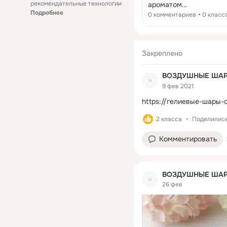
рекомендательные технологии
ароматом
Подробнее
https://ozon.ru/t/91EO
0 комментариев
0 класс
Закреплено
ВОЗДУШНЫЕ ШАР
9 фев 2021
https://гелиевые-шары-
2 класса
Поделились:
Комментировать
ВОЗДУШНЫЕ ШАР
26 фев