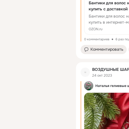
Бантики для волос н
купить с доставкой
OZON (1161606914)
Бантики для волос н
купить в интернет-
Бесплатная ...
OZON.ru
0 комментариев
6 раз п
Комментировать
ВОЗДУШНЫЕ ШАР
24 окт 2023
Наталья гелиевые 