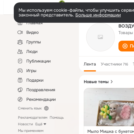
Мы используем cookie-файлы, чтобы улучшить сервис
законный представитель.
Больше информации
Левая
Главная
колонка
ВОЗДУ
Видео
Товары
Группы
П
Люди
Публикации
Лента
Участники
716
Игры
Подарки
Новые темы
Поздравления
Рекомендации
Сменить язык
Рекламодателям
Помощь
Новости
Ещё
Мы применяем
Мыло Мишка с букетом