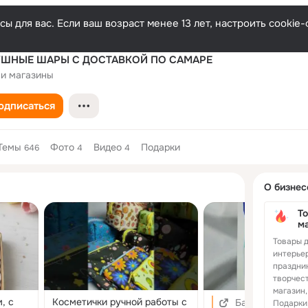
ы для вас. Если ваш возраст менее 13 лет, настроить cooki
ШНЫЕ ШАРЫ С ДОСТАВКОЙ ПО САМАРЕ
 и магазины
одписаться
Темы
Фото
Видео
Подарки
646
4
4
Дополнитель
О бизнес
колонка
То
м
Товары д
интерьер
праздник
творчес
магазин,
, с
Косметички ручной работы с
Бантики для во
Подарки