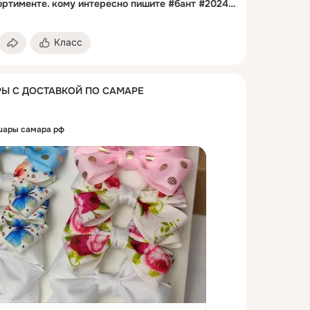
Новиночка в нашем ассортименте. кому интересно пишите #бант #2024 #украшения #самара #доставка #ozon
Класс
Ы С ДОСТАВКОЙ ПО САМАРЕ
шары самара рф