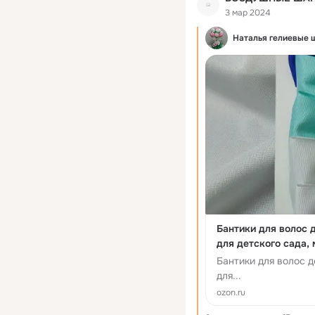
3 мар 2024
Наталья гелиевые 
Бантики для волос 
для детского сада,
резиночках
Бантики для волос д
для...
ozon.ru