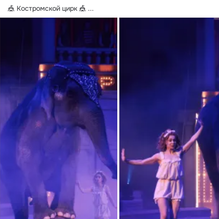
🎪 Костромской цирк 🎪
 ...