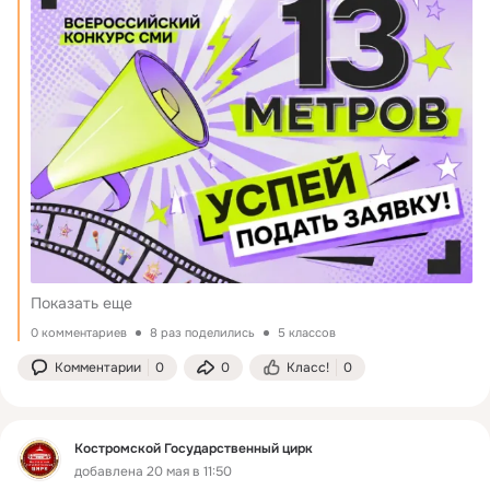
Показать еще
0 комментариев
8 раз поделились
5 классов
Комментарии
0
0
Класс!
0
Костромской Государственный цирк
добавлена 20 мая в 11:50