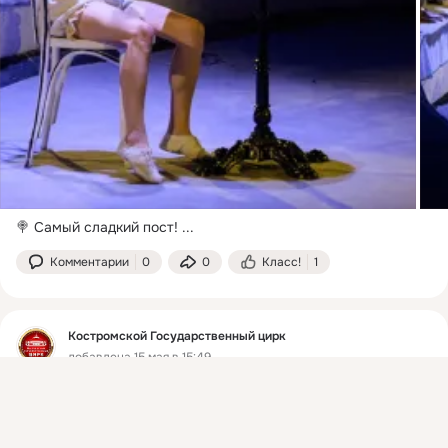
🍭 Самый сладкий пост!
 ...
Комментарии
0
0
Класс!
1
Костромской Государственный цирк
добавлена 15 мая в 15:49
Присоединяйтесь к ОК, чтобы подписаться на группу и
комментировать публикации.
Войти
Зарегистрироваться