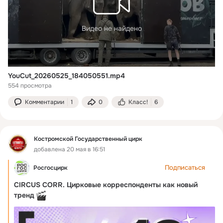
Видео не найдено
YouCut_20260525_184050551.mp4
554 просмотра
Комментарии
1
0
Класс!
6
Костромской Государственный цирк
добавлена 20 мая в 16:51
Подписаться
Росгосцирк
CIRCUS CORR. Цирковые корреспонденты как новый
тренд