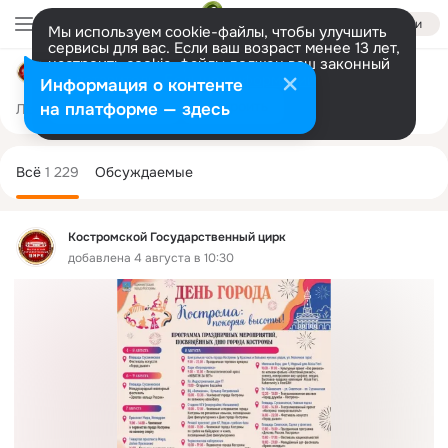
Войти
Мы используем cookie-файлы, чтобы улучшить
сервисы для вас. Если ваш возраст менее 13 лет,
настроить cookie-файлы должен ваш законный
Костромской Государственный цирк
представитель.
Больше информации
Информация о контенте
Разрешить все
Настроить
на платформе — здесь
Лента
Участники
Темы
Фото
Ещё
13K
1.2K
2K
Дополнительная
колонка
Всё
1 229
Обсуждаемые
Костромской Государственный цирк
добавлена 4 августа в 10:30