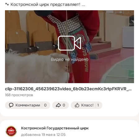
🐾 Костромской цирк представляет!
 ...
Видео не найдено
clip-31162306_456239623video_6b0b23ecmKc3rtpFKRVR_65RX8IKgVVqZMXuN_w_4zLNtY2RAML-x2n8jBFsJ2LPmA5r9zyzZrblLB05kVqQQazS6OIIr5u05WI
168 просмотров
Комментарии
0
0
Класс!
1
Костромской Государственный цирк
добавлена 19 мая в 12:05