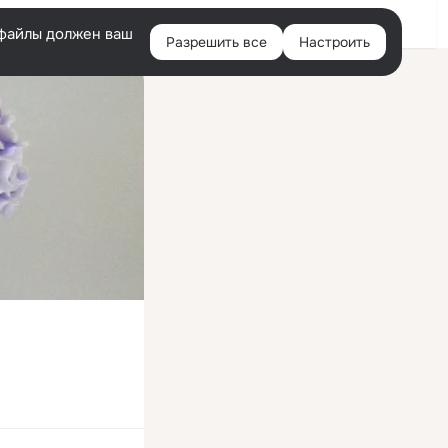
Войти
e-файлы должен ваш
Разрешить все
Настроить
Правая
колонка