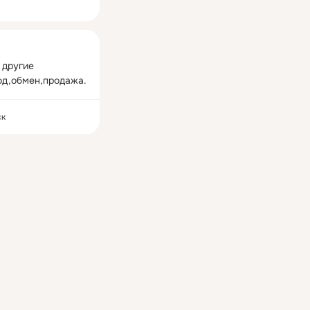
ная
другие 
од,обмен,продажа.
ск