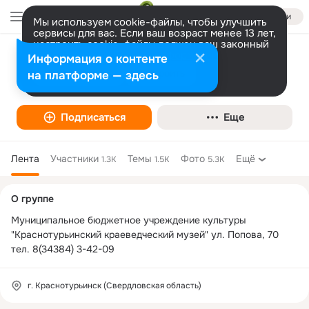
Войти
Мы используем cookie-файлы, чтобы улучшить
сервисы для вас. Если ваш возраст менее 13 лет,
настроить cookie-файлы должен ваш законный
представитель.
Больше информации
Информация о контенте
Краснотурьинский краеведческий музей
Разрешить все
Настроить
на платформе — здесь
Подписаться
Еще
Лента
Участники
Темы
Фото
Ещё
1.3K
1.5K
5.3K
Дополнительная
О группе
колонка
Муниципальное бюджетное учреждение культуры 
"Краснотурьинский краеведческий музей" ул. Попова, 70                                                
тел. 8(34384) 3-42-09
г. Краснотурьинск (Свердловская область)