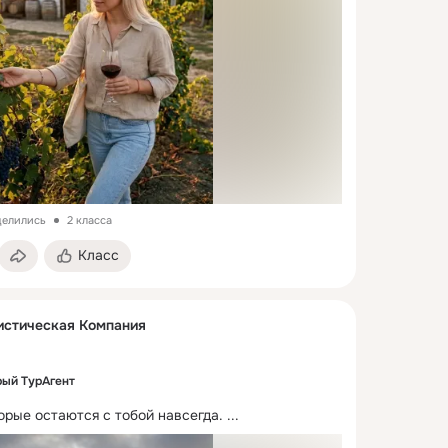
делились
2 класса
Класс
истическая Компания
ый ТурАгент
орые остаются с тобой навсегда.
 ...