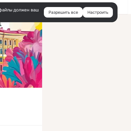
Войти
e-файлы должен ваш
Разрешить все
Настроить
Правая
колонка