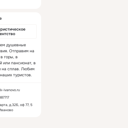
ная
е
ристическое 
гентство
ем душевные 
вия. Отправим на 
в горы, в 
 или пансионат, в 
и на сплав. Любим 
 наших туристов.
k-ivanovo.ru
87717
арта, д.32Б, оф 77, 5
Иваново