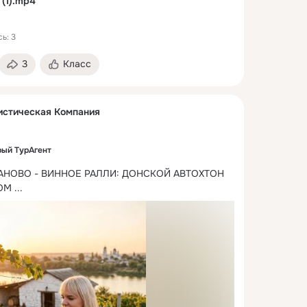
(1).mp4
ь: 3
3
Класс
истическая Компания
ый ТурАгент
АНОВО - ВИННОЕ РАЛЛИ: ДОНСКОЙ АВТОХТОН 
ОМ
 ...