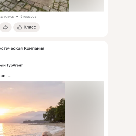
делились
5 классов
Класс
истическая Компания
ый ТурАгент
ов.
 ...