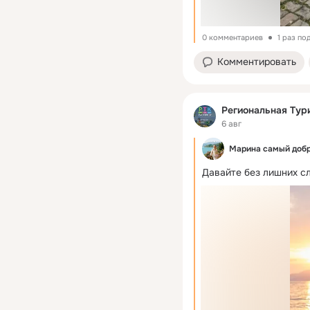
0 комментариев
1 раз по
Комментировать
Региональная Тур
6 авг
Марина самый добр
Давайте без лишних сл