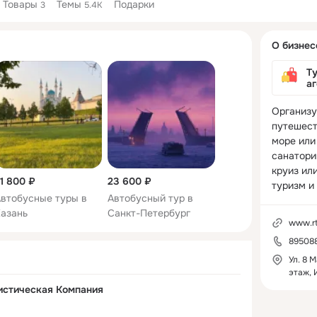
Товары
Темы
Подарки
3
5.4K
Дополнитель
О бизнес
колонка
Ту
а
Организу
путешест
море или 
санаторий
круиз ил
1 800 ₽
23 600 ₽
туризм и
втобусные туры в
Автобусный тур в
азань
Санкт-Петербург
www.rt
895088
Ул. 8 М
этаж, 
истическая Компания