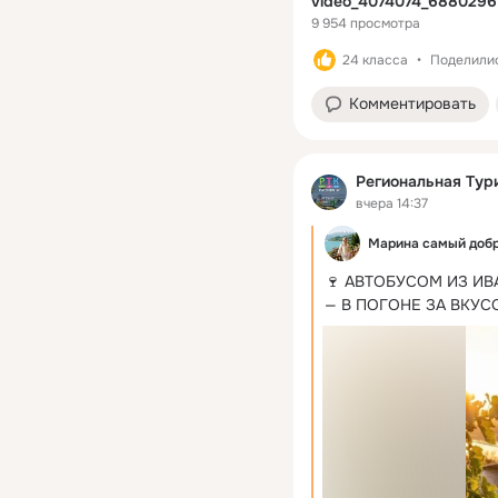
video_4074074_6880296 
9 954 просмотра
24 класса
Поделилис
Комментировать
Региональная Тур
вчера 14:37
Марина самый добр
🍷 АВТОБУСОМ ИЗ ИВ
— В ПОГОНЕ ЗА ВКУС