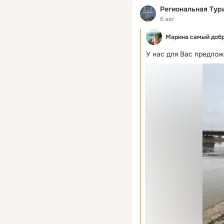
Региональная Тур
6 авг
Марина самый добр
У нас для Вас предлож