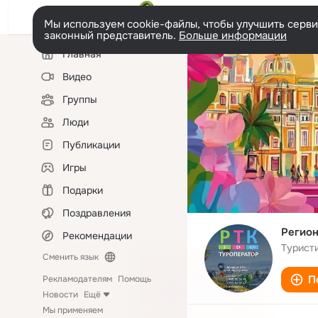
Мы используем cookie-файлы, чтобы улучшить сервис
законный представитель.
Больше информации
Левая
Главная
колонка
Видео
Группы
Люди
Публикации
Игры
Подарки
Поздравления
Регион
Рекомендации
Турист
Сменить язык
П
Рекламодателям
Помощь
Новости
Ещё
Мы применяем