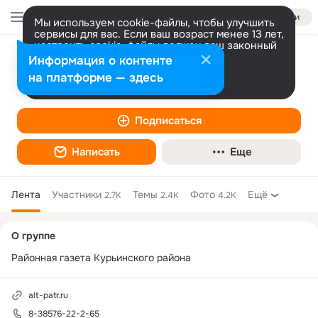
Войти
Мы используем cookie-файлы, чтобы улучшить
сервисы для вас. Если ваш возраст менее 13 лет,
настроить cookie-файлы должен ваш законный
представитель.
Больше информации
Информация о контенте
Редакция газеты "Патриот Алтая"
Разрешить все
Настроить
на платформе — здесь
Госорганизация • Иное
Подписаться
Написать
Еще
Лента
Участники
Темы
Фото
Ещё
2.7K
2.4K
4.2K
Дополнительная
О группе
колонка
Районная газета Курьинского района
alt-patr.ru
8-38576-22-2-65