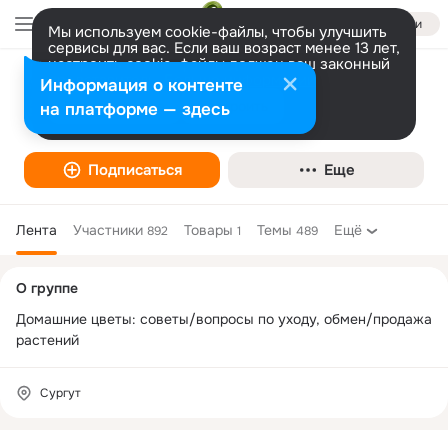
Войти
Мы используем cookie-файлы, чтобы улучшить
сервисы для вас. Если ваш возраст менее 13 лет,
настроить cookie-файлы должен ваш законный
представитель.
Больше информации
Информация о контенте
Домашние цветы и растения - Сургут
Разрешить все
Настроить
на платформе — здесь
Фан-клуб
Подписаться
Еще
Лента
Участники
Товары
Темы
Ещё
892
1
489
Дополнительная
О группе
колонка
Домашние цветы: советы/вопросы по уходу, обмен/продажа 
растений
Сургут