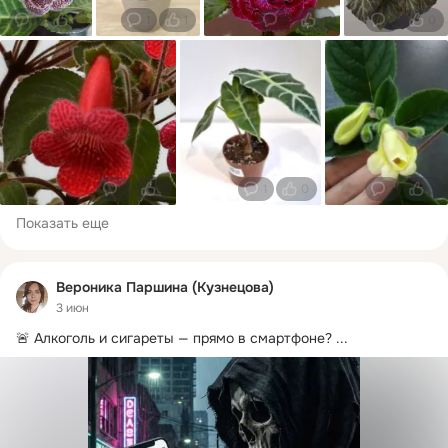
1
0
1
1
1
0
1
0
1
1
1
0
1
0
Показать еще
Вероника Паршина (Кузнецова)
3 июн
🚨 Алкоголь и сигареты — прямо в смартфоне?
 ...