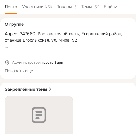
Лента
Участники
Товары
Темы
Ещё
6.5K
15
15K
Дополнительная
О группе
колонка
Адрес: 347660, Ростовская область, Егорлыкский район, 
станица Егорлыкская, ул. Мира, 92

Время работы: с 8:00 до 16:12 ( перерыв с 12:00 - 13:00)

Администратор:
газета Заря
Тел.: 8 (86370) 22-7-43, 23-39-5

Показать еще
Email: 
egorlik@mail.ru
Закреплённые темы