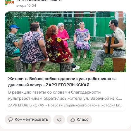
вчера 10:04
Жители х. Войнов поблагодарили культработников за
душевный вечер - ZАРЯ ЕГОРЛЫКСКАЯ
В редакцию газеты со словами благодарности
культработникам обратились жители ул. Заречной из х.
Войнов. Они рассказали о теплом, душевном вечере,
ZАРЯ ЕГОРЛЫКСКАЯ - Новости Егорлыкского района, история Егорлыкского района, памятники, люди, достижения, события Егорлыкского района
который для них провели...
Комментировать
Класс