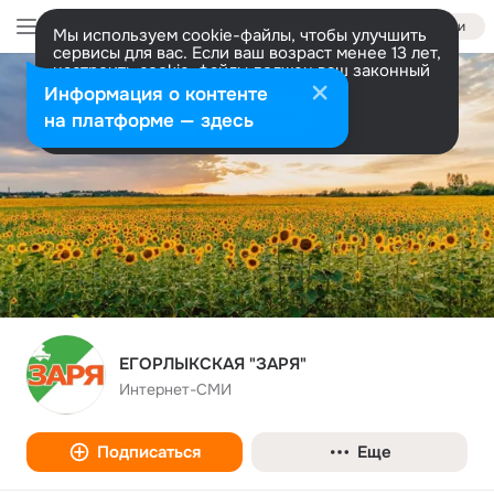
Войти
Мы используем cookie-файлы, чтобы улучшить
сервисы для вас. Если ваш возраст менее 13 лет,
настроить cookie-файлы должен ваш законный
представитель.
Больше информации
Информация о контенте
Разрешить все
Настроить
на платформе — здесь
ЕГОРЛЫКСКАЯ "ЗАРЯ"
Интернет-СМИ
Подписаться
Еще