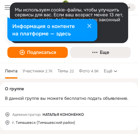
Войти
Мы используем cookie-файлы, чтобы улучшить
сервисы для вас. Если ваш возраст менее 13 лет,
настроить cookie-файлы должен ваш законный
представитель.
Больше информации
Информация о контенте
ДОСКА БЕСПЛАТНЫХ ОБЪЯВЛЕНИЙ-
Разрешить все
Настроить
на платформе — здесь
ТИМАШЕВСКИЙ РАЙОН
Подписаться
Еще
Лента
Участники
Темы
Фото
Ещё
2.7K
22
4.9K
Дополнительная
О группе
колонка
В данной группе вы можете бесплатно подать объявление.
Администратор:
НАТАЛЬЯ КОНОНЕНКО
г. Тимашевск (Тимашевский район)