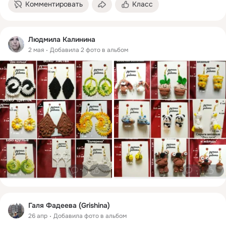
Комментировать
Класс
Людмила Калинина
2 мая
Добавила 2 фото в альбом
0
0
0
0
Галя Фадеева (Grishina)
26 апр
Добавила фото в альбом