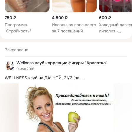
750 ₽
4 500 ₽
600 ₽
Программа
Идеальная попа всего
Холодный лазер
"Стройность"
за 7 посещений
липолиз -
Голливудская
процедура!
Закреплено
Wellness клуб коррекции фигуры "Красоткa"
9 мая 2016
WELLNESS клуб на ДАЧНОЙ, 21/2 (пл.
 ...