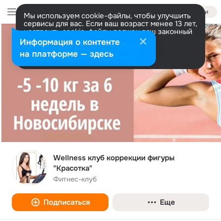
Войти
Мы используем cookie-файлы, чтобы улучшить
сервисы для вас. Если ваш возраст менее 13 лет,
настроить cookie-файлы должен ваш законный
представитель.
Больше информации
Информация о контенте
Разрешить все
Настроить
на платформе — здесь
Wellness клуб коррекции фигуры
"Красоткa"
Фитнес-клуб
Подписаться
Еще