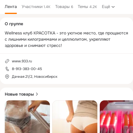
Лента
Участники
Товары
Темы
Ещё
1.4K
6
4.2K
Дополнительная
О группе
колонка
Wellness клуб КРАСОТКА - это уютное место, где прощаются 
с лишними килограммами и целлюлитом, укрепляют 
здоровье и снимают стресс!
www.933.ru
8-913-383-00-45
Дачная 21/2, Новосибирск
Новые товары